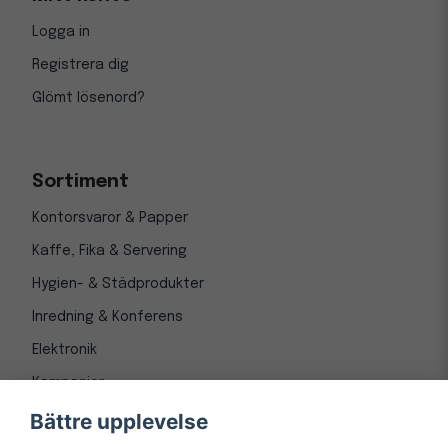
Logga in
Registrera dig
Glömt lösenord?
Sortiment
Kontorsvaror & Papper
Kaffe, Fika & Servering
Hygien- & Städprodukter
Inredning & Konferens
Elektronik
Kampanjer
Bättre upplevelse