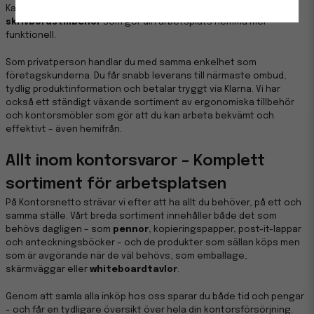
Kanske letar du efter
lim
och
saxar
till barnens pyssel eller
skrivbordstillbehör
som gör din arbetsplats hemma mer
funktionell.
Som privatperson handlar du med samma enkelhet som
företagskunderna. Du får snabb leverans till närmaste ombud,
tydlig produktinformation och betalar tryggt via Klarna. Vi har
också ett ständigt växande sortiment av ergonomiska tillbehör
och kontorsmöbler som gör att du kan arbeta bekvämt och
effektivt – även hemifrån.
Allt inom kontorsvaror – Komplett
sortiment för arbetsplatsen
På Kontorsnetto strävar vi efter att ha allt du behöver, på ett och
samma ställe. Vårt breda sortiment innehåller både det som
behövs dagligen – som
pennor
, kopieringspapper, post-it-lappar
och anteckningsböcker – och de produkter som sällan köps men
som är avgörande när de väl behövs, som emballage,
skärmväggar eller
whiteboardtavlor
.
Genom att samla alla inköp hos oss sparar du både tid och pengar
– och får en tydligare översikt över hela din kontorsförsörjning.