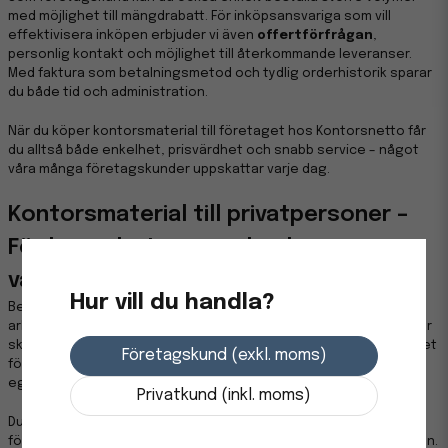
med möjlighet till mängdrabatt. För inköpsansvariga som vill
effektivisera inköpen erbjuder vi även
offertförfrågan
,
personlig kontakt och möjlighet till återkommande leveranser.
Med faktura som betalningsmetod och tydlig orderhistorik sparar
du både tid och administration.
När du köper kontorsmaterial till företaget hos Kontorsnetto får
du alltså både enkelhet, prisvärdhet och snabb service – något
våra många företagskunder uppskattar varje dag.
Kontorsmaterial till privatpersoner –
För hemarbete, pyssel och
vardagsbehov
Hur vill du handla?
Behovet av kontorsmaterial är inte längre begränsat till
arbetsplatsen. Allt fler arbetar hemifrån, studerar på distans eller
sköter administration från hemmet. Därför är vårt sortiment öppet
Företagskund (exkl. moms)
för alla – oavsett om du är anställd, student, förälder eller driver
eget från hemmakontoret.
Privatkund (inkl. moms)
Du kanske behöver fylla på med bläckpatroner,
förvaringslådor
för viktiga dokument eller notislappar för att organisera vardagen.