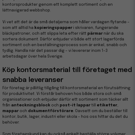
kontorsprodukter genom ett komplett sortiment och en
lättnavigerad webbshop.
Vi vet att det är de små detaljerna som håller vardagen flytande –
som att alltid ha
kopieringspapper
i skrivaren, fungerande
bläckpatroner, och att slippa leta efter rätt
pärmar
när du ska
sortera dokument. Därför erbjuder vi både ett stort lagerförda
sortiment och en beställningsprocess som är enkel, snabb och
tydlig. Handla när det passar dig – vi levererar inom 1–3
arbetsdagar över hela Sverige.
Köp kontorsmaterial till företaget med
snabba leveranser
För företag är pålitlig tillgång till kontorsmaterial en förutsättning
för produktivitet. Vi förstår behoven hos både stora och små
organisationer och erbjuder därför ett sortiment som täcker allt
från
anteckningsblock
och
post-it lappar
till
etiketter
,
mappar
och
dokumentförstörare
. Oavsett om du beställer till
kontor, butik, lager, industri eller skola – hos oss hittar du det du
behöver.
Som företagskund kan du också enkelt beställa större volymer