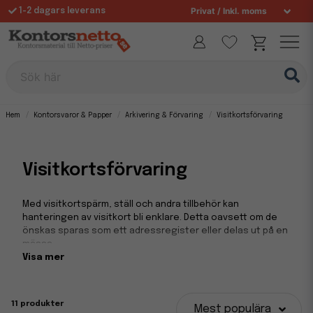
1-2 dagars leverans
Fri frakt över 995 kr
Allt för din arbetsplats sedan 1997
Sök här
Hem
Kontorsvaror & Papper
Arkivering & Förvaring
Visitkortsförvaring
Visitkortsförvaring
Med visitkortspärm, ställ och andra tillbehör kan
hanteringen av visitkort bli enklare. Detta oavsett om de
önskas sparas som ett adressregister eller delas ut på en
mässa-
Visa mer
Visitkort – Pärm & Hållare
Visitkortspärmar används till förvaring av visitkort. Ett
11 produkter
enkelt sätt att spara kontaktuppgifter till kunder,
Mest populära