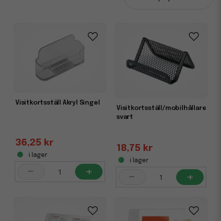
leverantörer och vänner.
Visitkortsställ används för att enkelt kunna distribuera
korten vid mässor, på kontor och av försäljare. Det ska vara
enkelt för kunden att nå kontaktuppgifterna och få med
sig ett hem.
Välj rätt visitkortspärm
Enklast och snyggast är en komplett pärm med inbyggda
fickor. Dessa kallas ibland för
visitkortsbok
och har plats
Visitkortsställ Akryl Singel
för ett förutbestämt antal kort. Alternativet är att använda
Visitkortsställ/mobilhållare
en gaffel- eller ringpärm och sätta in plastfickor med
svart
färdiga fickor.
36,25 kr
Hållare och tillbehör
18,75 kr
i lager
Med visitkortshållare, och andra tillbehör, blir det lättare
i lager
-
+
att dela ut kontaktuppgifterna till personer som kommer i
-
+
kontakt med företaget. Välj exempelvis:
Självhäftande ficka
fästes exempelvis på utsidan av en
pärm eller annat demomaterial. För säljare finns korten
därmed alltid mycket lättillgängliga och kan delas ut till