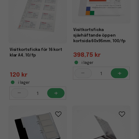
framtida kunder.
Visitkortsställ
används med fördel på kontor, mässor
och på andra platser där kunder och säljare möts. Genom
att korten blir tillgängliga blir det naturligt att dela med sig
Visitkortsficka
av dem, eller för kunden att bara ta ett.
sjävhäftande öppen
kortsida 60x95mm, 100/fp
Visitkortsficka för 16 kort
398,75 kr
klar A4, 10/fp
i lager
-
+
120 kr
i lager
-
+