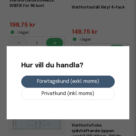
Visitkortsbok DURABLE
VISIFIX för 96 kort
Visitkortsställ Akryl 4-fack
198,75 kr
148,75 kr
i lager
i lager
-
+
-
+
Hur vill du handla?
Företagskund (exkl. moms)
Privatkund (inkl. moms)
Visitkortsficka
självhäftande öppen