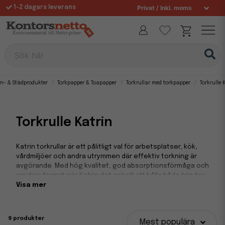
Fri frakt över 995 kr
Sök här
n- & Städprodukter
Torkpapper & Toapapper
Torkrullar med torkpapper
Torkrulle 
Torkrulle Katrin
Katrin torkrullar är ett pålitligt val för arbetsplatser, kök,
vårdmiljöer och andra utrymmen där effektiv torkning är
avgörande. Med hög kvalitet, god absorptionsförmåga och
smidiga format gör Katrin det enkelt att hålla både händer
och ytor rena. Här hittar du ett brett sortiment av
Visa mer
torkpapper från Katrin
– från enkla 1-lagersrullar för
lättare behov till starka och mjuka 2- och 3-lagersrullar som
klarar mer krävande användning.
9 produkter
Mest populära