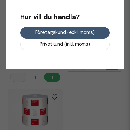
Hur vill du handla?
Torkrulle KATRIN M 2L blå
148m
Företagskund (exkl. moms)
Torkrulle KATRIN Plus M 2-
Lagers Hylslös vit, Ø20cm,
Privatkund (inkl. moms)
6/fp
136,25 kr
i lager
1 145 kr
-
+
i lager
-
+