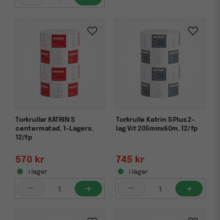
Torkrullar KATRIN S
Torkrulle Katrin S Plus 2-
centermatad, 1-Lagers,
lag Vit 205mmx60m, 12/fp
12/fp
570 kr
745 kr
i lager
i lager
-
+
-
+