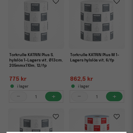
Torkrulle KATRIN Plus S,
Torkrulle KATRIN Plus M 1-
hylslös 1-Lagers vit, Ø13cm,
Lagers hylslös vit, 6/fp
205mmx110m, 12/fp
775 kr
862,5 kr
i lager
i lager
-
+
-
+