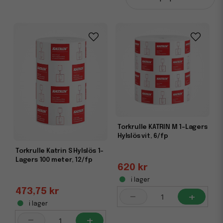
Effektivt torkpapper för alla miljöer
Oavsett om du driver en restaurang, skola, kontor eller
industriverksamhet erbjuder Katrin torkrullar en hygienisk
och praktisk lösning. Pappret är slitstarkt, ger en effektiv
avtorkning och minskar förbrukningen genom smarta
dispenserlösningar. Med miljömärkningar som Svanen och
FSC kan du dessutom välja ett hållbart alternativ som bidrar
till en mer klimatsmart vardag.
Katrin torkrullar med dispenserlösningar
Katrins torkrullar är kompatibla med flera olika typer av
torkrulledispensrar, vilket gör dem enkla att använda och
Torkrulle KATRIN M 1-Lagers
ekonomiska i drift. Dispensern portionerar rätt mängd
Hylslös vit, 6/fp
papper varje gång, vilket ger en mer kontrollerad
Torkrulle Katrin S Hylslös 1-
förbrukning och högre hygiennivå. Ett smart val för både
Lagers 100 meter, 12/fp
företag och privatpersoner som vill ha en
620 kr
kostnadseffektiv och användarvänlig lösning.
i lager
473,75 kr
-
+
i lager
-
+