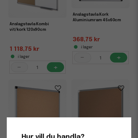
Anslagstavla Kork
Aluminiumram 45x60cm
Anslagstavla Kombi
vit/kork 120x90cm
368,75 kr
i lager
1 118,75 kr
-
+
i lager
-
+
Hur vill du handla?