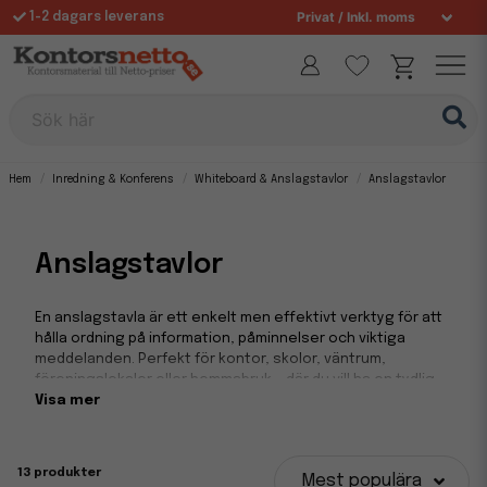
1-2 dagars leverans
Fri frakt över 995 kr
Sök här
Hem
Inredning & Konferens
Whiteboard & Anslagstavlor
Anslagstavlor
Anslagstavlor
En anslagstavla är ett enkelt men effektivt verktyg för att
hålla ordning på information, påminnelser och viktiga
meddelanden. Perfekt för kontor, skolor, väntrum,
föreningslokaler eller hemmabruk – där du vill ha en tydlig
plats att samla scheman, lappar, bilder eller dokument. I
Visa mer
vårt sortiment hittar du anslagstavlor i kork, filt eller tyg, i
flera olika storlekar och utföranden.
13 produkter
Mest populära
Med rätt anslagstavla för kontoret eller skolan skapar du