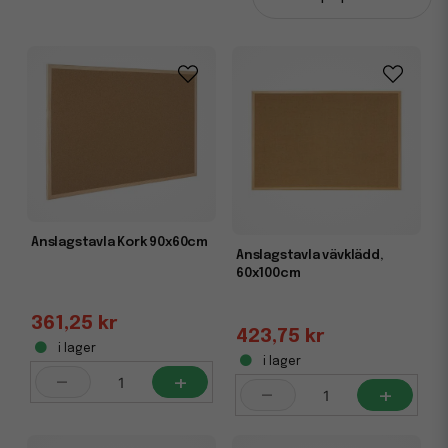
bättre översikt och struktur i vardagen. Välj storlek och
material som passar din miljö – från små anslagstavlor för
skrivbordet till stora modeller för konferensrum eller
entréer.
Anslagstavla Kork 90x60cm
Anslagstavla vävklädd,
60x100cm
361,25 kr
423,75 kr
i lager
i lager
-
+
-
+