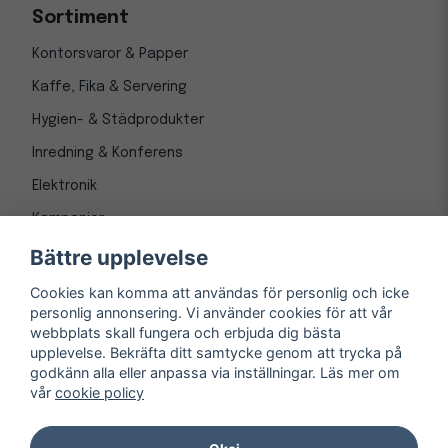
Sortiment
Kontorsvaror & Papper
Kaffe, Fika & Servering
Hygien- & Städprodukter
Inredning & Konferens
Elektronik
Kampanjer
Bättre upplevelse
Cookies kan komma att användas för personlig och icke
personlig annonsering. Vi använder cookies för att vår
webbplats skall fungera och erbjuda dig bästa
upplevelse. Bekräfta ditt samtycke genom att trycka på
godkänn alla eller anpassa via inställningar. Läs mer om
vår
cookie policy
© Copyright 1997-
2026
– Kontorsnetto AB
Järnvägsgatan 8, 243 30 Höör org. nr 556550-3173