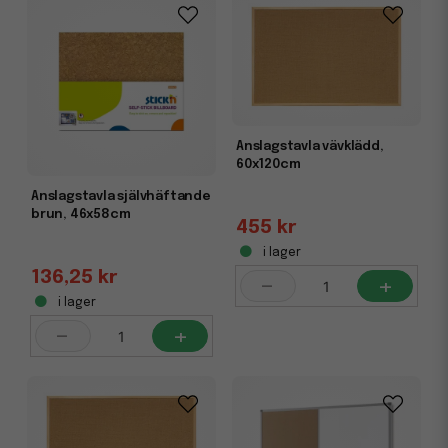
Anslagstavla vävklädd,
60x120cm
Anslagstavla självhäftande
brun, 46x58cm
455 kr
i lager
136,25 kr
-
+
i lager
-
+