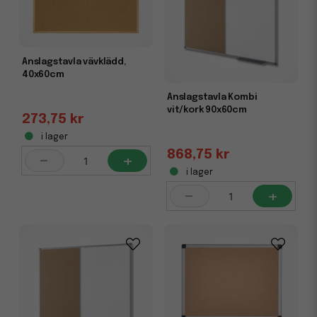
Anslagstavla vävklädd,
40x60cm
Anslagstavla Kombi
vit/kork 90x60cm
273,75 kr
i lager
868,75 kr
-
+
i lager
-
+