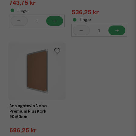
743,75 kr
i lager
536,25 kr
-
+
i lager
-
+
Anslagstavla Nobo
Premium Plus Kork
90x60cm
686,25 kr