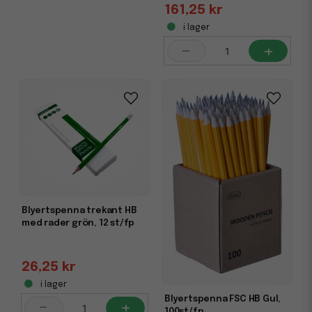
161,25 kr
Prisvärda storpack och kända varumärken
i lager
Vi har
blyertspennor i storpack
för skolor och kontor
-
+
som förbrukar mycket, samt premiumalternativ från
välkända varumärken. Oavsett om du behöver ett par
stycken eller flera hundra – vi hjälper dig hitta rätt produkt
till rätt pris.
Blyertspenna trekant HB
med rader grön, 12 st/fp
26,25 kr
i lager
Blyertspenna FSC HB Gul,
-
+
100st/fp