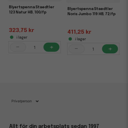
Blyertspenna Staedtler
Blyertspenna Staedtler
123 Natur HB, 100/fp
Noris Jumbo 119 HB, 72/fp
323,75 kr
411,25 kr
i lager
i lager
-
+
-
+
Allt för din arbetsplats sedan 1997