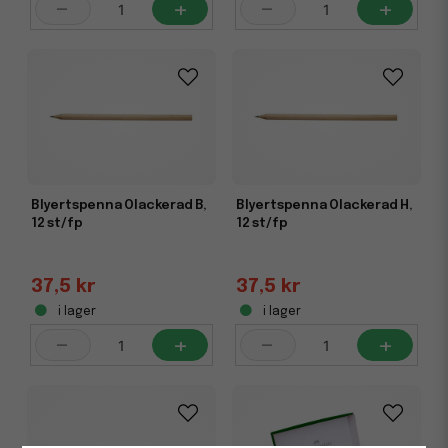
-
+
-
+
Blyertspenna Olackerad B,
Blyertspenna Olackerad H,
12 st/fp
12 st/fp
37,5 kr
37,5 kr
i lager
i lager
-
+
-
+