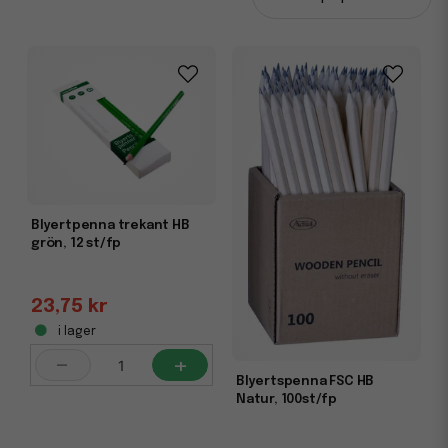
Blyertspennor HB, 2B och fler – välj rätt
hårdhet för rätt uppgift
Vi erbjuder blyertspennor i HB, B, 2B och andra
hårdhetsgrader, vilket gör det enkelt att hitta rätt känsla
för både text och skiss. En HB-penna är perfekt för
vardagligt skrivande medan mjukare B-varianter passar
utmärkt för skuggning och konstnärliga syften. Flera
modeller kommer med integrerat suddgummi för ökad
smidighet i användandet.
Vill du komplettera med
pennvässare
?
Blyertpenna trekant HB
grön, 12 st/fp
För skolbruk, kontorsbruk och ritning
Blyertspennor används dagligen inom utbildning,
23,75 kr
administration och kreativt arbete. De är pålitliga,
i lager
slitstarka och enkla att ta med överallt. I vårt sortiment
finns både klassiska träpennor och moderna ergonomiska
-
+
varianter för långa skrivpass.
Blyertspenna FSC HB
Natur, 100st/fp
Behöver du fylla på med fler skrivverktyg? Utforska hela
kategorin
Pennor & Ritmaterial
.