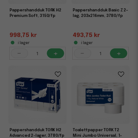
Pappershandduk TORK H2
Pappershandduk Basic Z 2-
Premium Soft, 3150/fp
lag, 203x216mm, 3780/fp
998,75 kr
493,75 kr
i lager
i lager
-
+
-
+
Pappershandduk TORK H2
Toalettpapper TORK T2
Advanced 2-lager, 3780/fp
Mini Jumbo Universal, 1-