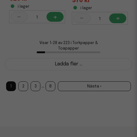
370 kr
i lager
i lager
-
+
-
+
Visar 1-28 av 223 i Torkpapper &
Toapapper
Ladda fler ...
...
1
2
3
8
Nästa »