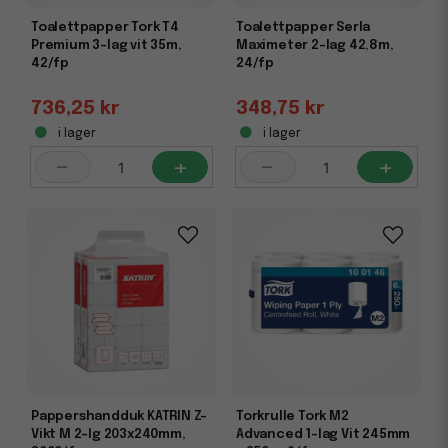
Toalettpapper Tork T4
Toalettpapper Serla
Premium 3-lag vit 35m,
Maximeter 2-lag 42,8m,
42/fp
24/fp
736,25 kr
348,75 kr
i lager
i lager
-
+
-
+
Pappershandduk KATRIN Z-
Torkrulle Tork M2
Vikt M 2-lg 203x240mm,
Advanced 1-lag Vit 245mm