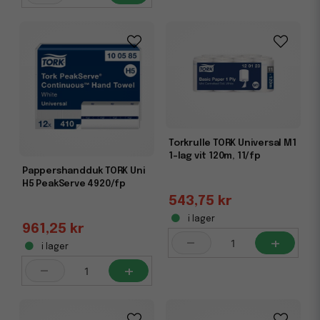
Torkrulle TORK Universal M1
1-lag vit 120m, 11/fp
Pappershandduk TORK Uni
H5 PeakServe 4920/fp
543,75 kr
i lager
961,25 kr
-
+
i lager
-
+