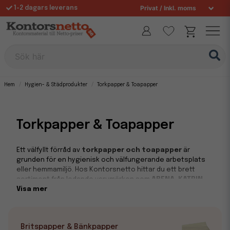
Fri frakt över 995 kr
Sök här
Hem
Hygien- & Städprodukter
Torkpapper & Toapapper
Torkpapper & Toapapper
Ett välfyllt förråd av
torkpapper och toapapper
är
grunden för en hygienisk och välfungerande arbetsplats
eller hemmamiljö. Hos Kontorsnetto hittar du ett brett
sortiment från ledande varumärken som
ABENA, KATRIN
och TORK
Visa mer
, kända för sin höga kvalitet, hållbarhet och
smarta lösningar.
Toapapper för kontor och hem
Britspapper & Bänkpapper