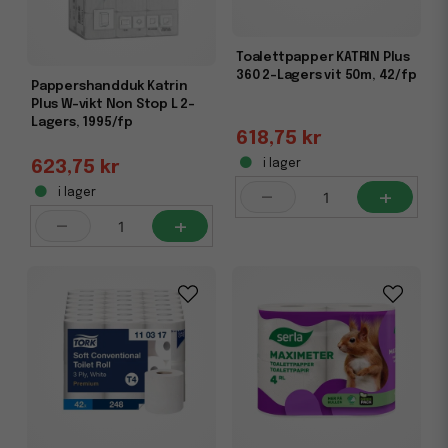
Toalettpapper KATRIN Plus
360 2-Lagers vit 50m, 42/fp
Pappershandduk Katrin
Plus W-vikt Non Stop L 2-
Lagers, 1995/fp
618,75 kr
i lager
623,75 kr
-
+
i lager
-
+