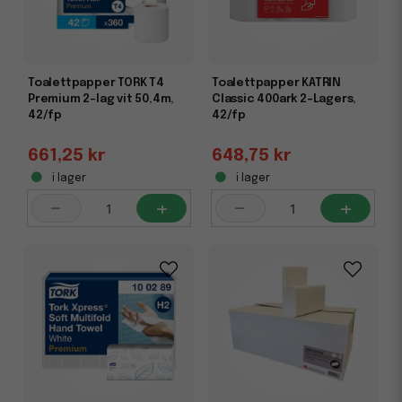
Toalettpapper TORK T4
Toalettpapper KATRIN
Premium 2-lag vit 50,4m,
Classic 400ark 2-Lagers,
42/fp
42/fp
661,25 kr
648,75 kr
i lager
i lager
-
+
-
+