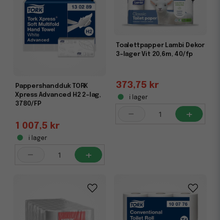
Toalettpapper Lambi Dekor
3-lager Vit 20,6m, 40/fp
373,75 kr
Pappershandduk TORK
Xpress Advanced H2 2-lag,
i lager
3780/FP
-
+
1 007,5 kr
i lager
-
+