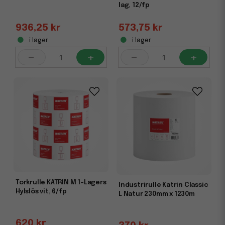
lag, 12/fp
936,25 kr
573,75 kr
i lager
i lager
-
+
-
+
Torkrulle KATRIN M 1-Lagers
Industrirulle Katrin Classic
Hylslös vit, 6/fp
L Natur 230mm x 1230m
620 kr