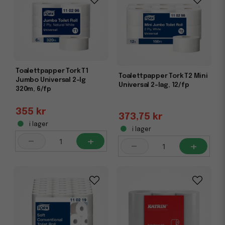
Toalettpapper Tork T1
Toalettpapper Tork T2 Mini
Jumbo Universal 2-lg
Universal 2-lag, 12/fp
320m, 6/fp
355 kr
373,75 kr
i lager
i lager
-
+
-
+