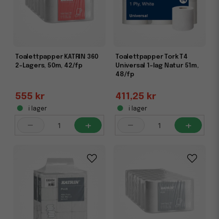
Toalettpapper KATRIN 360
Toalettpapper Tork T4
2-Lagers, 50m, 42/fp
Universal 1-lag Natur 51m,
48/fp
555 kr
411,25 kr
i lager
i lager
-
+
-
+