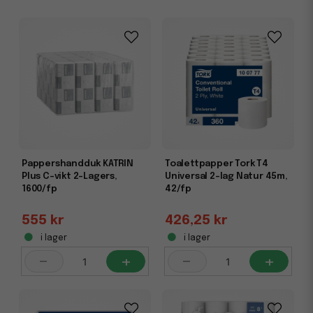
Pappershandduk KATRIN
Toalettpapper Tork T4
Plus C-vikt 2-Lagers,
Universal 2-lag Natur 45m,
1600/fp
42/fp
555 kr
426,25 kr
i lager
i lager
-
+
-
+