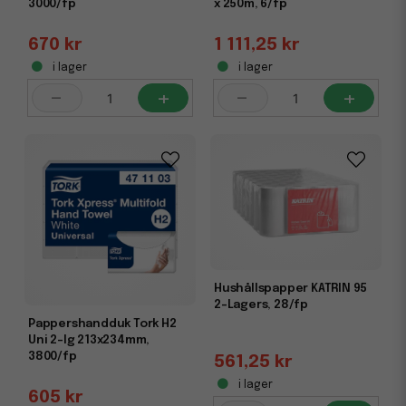
3000/fp
x 250m, 6/fp
670 kr
1 111,25 kr
i lager
i lager
-
+
-
+
Hushållspapper KATRIN 95
2-Lagers, 28/fp
Pappershandduk Tork H2
Uni 2-lg 213x234mm,
3800/fp
561,25 kr
i lager
605 kr