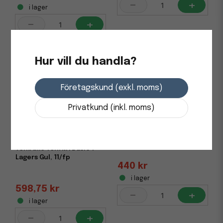
-
+
i lager
-
+
Hur vill du handla?
Företagskund (exkl. moms)
Privatkund (inkl. moms)
Torkrulle Tork M2 Basic 1-
lag Natur 190mmx280m,
6/fp
Torkrulle Tork M1 Basic 1-
Lagers Gul, 11/fp
440 kr
i lager
598,75 kr
-
+
i lager
-
+