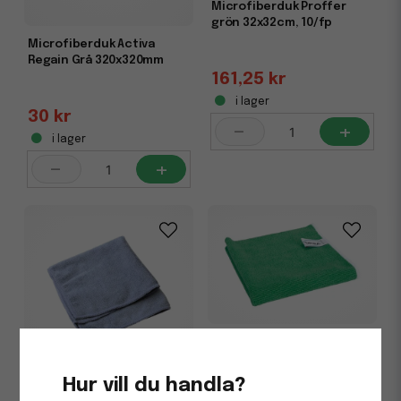
Microfiberduk Proffer
grön 32x32cm, 10/fp
Microfiberduk Activa
Regain Grå 320x320mm
161,25 kr
i lager
30 kr
-
+
i lager
-
+
Microfiberduk Vikan
Original Grön 320x320mm
Hur vill du handla?
Microfiberduk MAX