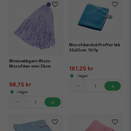
och smuts. Dessutom är de skonsamma mot ytor och
passar därför bra till känsliga material som rostfritt stål,
datorskärmar och glas. För professionella städare såväl
som privatpersoner är microfiberduken ett av de mest
användbara redskapen i städutrustningen.
Microfiberduk Proffer blå
32x32cm, 10/fp
Minisvabbgarn Wizzo
Microfiber mini 25cm
161,25 kr
i lager
-
+
98,75 kr
i lager
-
+