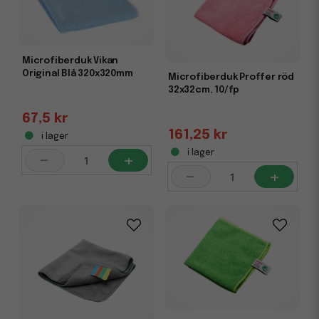
Microfiberduk Vikan
Original Blå 320x320mm
Microfiberduk Proffer röd
32x32cm, 10/fp
67,5 kr
161,25 kr
i lager
i lager
-
+
-
+