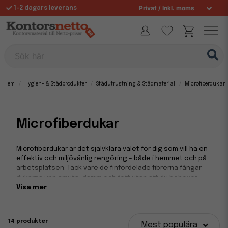
1-2 dagars leverans
Fri frakt över 995 kr
Sök här
Hem
Hygien- & Städprodukter
Städutrustning & Städmaterial
Microfiberdukar
Microfiberdukar
Microfiberdukar är det självklara valet för dig som vill ha en
effektiv och miljövänlig rengöring – både i hemmet och på
arbetsplatsen. Tack vare de finfördelade fibrerna fångar
dukarna upp smuts, damm och fett utan att du behöver
använda starka rengöringsmedel. På Kontorsnetto hittar
Visa mer
du microfiberdukar i olika storlekar och kvaliteter som är
perfekta för allt från fönsterputs och speglar till kök,
badrum och kontorsytor.
14 produkter
Mest populära