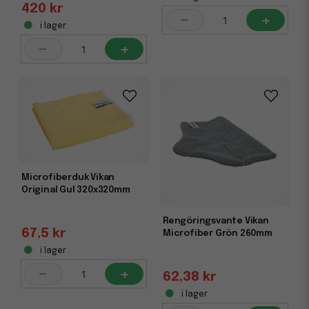
420 kr
-
+
i lager
-
+
Microfiberduk Vikan
Original Gul 320x320mm
Rengöringsvante Vikan
67,5 kr
Microfiber Grön 260mm
i lager
-
+
62,38 kr
i lager