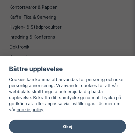
Kontorsvaror & Papper
Kaffe, Fika & Servering
Hygien- & Städprodukter
Inredning & Konferens
Elektronik
Kampanjer
Bättre upplevelse
Cookies kan komma att användas för personlig och icke
personlig annonsering. Vi använder cookies för att vår
webbplats skall fungera och erbjuda dig bästa
upplevelse. Bekräfta ditt samtycke genom att trycka på
godkänn alla eller anpassa via inställningar. Läs mer om
vår
cookie policy
© Copyright 1997-
2026
– Kontorsnetto AB
Järnvägsgatan 8, 243 30 Höör org. nr 556550-3173
Okej