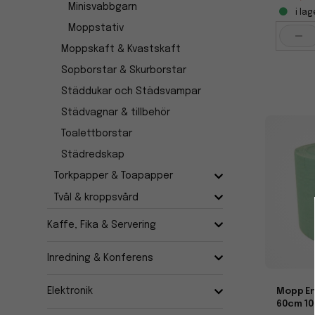
Minisvabbgarn
i lag
Moppstativ
-
Moppskaft & Kvastskaft
Sopborstar & Skurborstar
Städdukar och Städsvampar
Städvagnar & tillbehör
Toalettborstar
Städredskap
Torkpapper & Toapapper
Tvål & kroppsvård
Kaffe, Fika & Servering
Inredning & Konferens
Elektronik
Mopp En
60cm 10