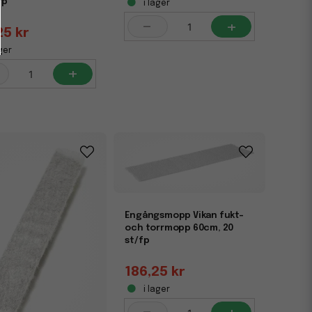
fp
i lager
-
+
25 kr
ger
+
Engångsmopp Vikan fukt-
och torrmopp 60cm, 20
st/fp
186,25 kr
i lager