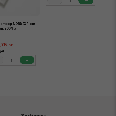
-
+
smopp NORDEX Fiber
m, 200/fp
,75 kr
ger
+