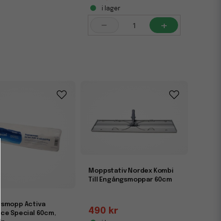
i lager
-
+
Moppstativ Nordex Kombi
Till Engångsmoppar 60cm
smopp Activa
490 kr
ce Special 60cm,