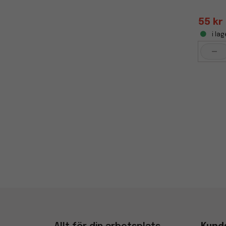
55 kr
i lag
-