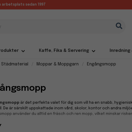
in arbetsplats sedan 1997
rodukter
Kaffe, Fika & Servering
Inredning
 Städmaterial
Moppar & Moppgarn
Engångsmopp
gångsmopp
ångsmopp
är det perfekta valet för dig som vill ha en snabb, hygieni
l. De är särskilt uppskattade inom vård, skolor, kontor och andra miljö
opp använder du alltid en fräsch och ren mopp, vilket minskar risken
r
gt och hygieniskt val