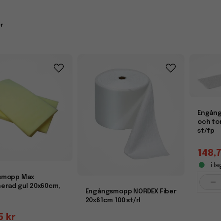
oppar är färdiga att användas direkt och slängs efteråt, vilket gör 
enkraven är höga. De finns i flera varianter anpassade för både torr-
r
iv städning i alla miljöer
e sin smidighet är engångsmoppar ett smart alternativ för både föret
tt professionellt städresultat. Kombinera gärna dina engångsmoppa
skapa ett komplett städsystem anpassat efter dina behov.
Engång
och to
st/fp
148,7
i la
smopp Max
-
erad gul 20x60cm,
Engångsmopp NORDEX Fiber
20x61cm 100 st/rl
5 kr