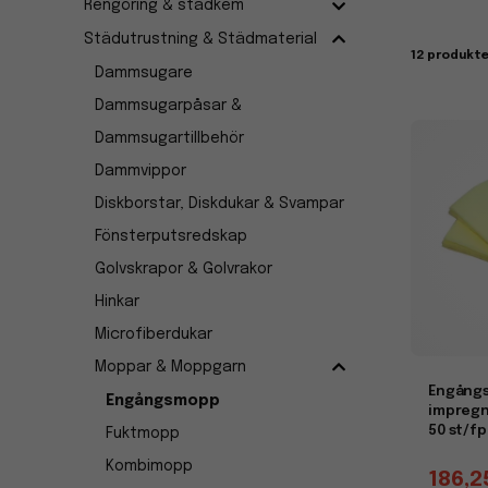
Rengöring & städkem
Engångsm
där hygi
Städutrustning & Städmaterial
12 produkte
Dammsugare
Effekt
Dammsugarpåsar &
Tack var
Dammsugartillbehör
uppnå e
för att 
Dammvippor
Diskborstar, Diskdukar & Svampar
Fönsterputsredskap
Golvskrapor & Golvrakor
Hinkar
Microfiberdukar
Moppar & Moppgarn
Engång
Engångsmopp
impregn
50 st/fp
Fuktmopp
Kombimopp
186,2