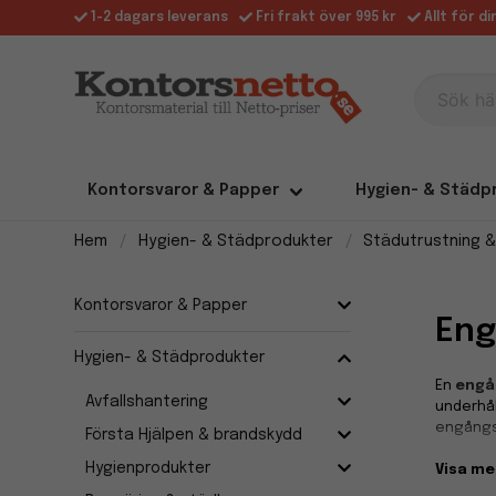
1-2 dagars leverans
Fri frakt över 995 kr
Allt för d
Sök här
Kontorsvaror & Papper
Hygien- & Städp
Hem
Hygien- & Städprodukter
Städutrustning &
Kontorsvaror & Papper
En
Hygien- & Städprodukter
En
eng
Avfallshantering
underhål
engångsm
Första Hjälpen & brandskydd
Hygienprodukter
Visa me
Smidi