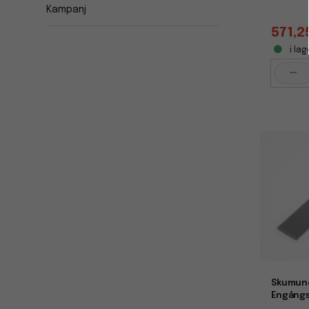
Kampanj
571,2
i lag
-
Skumund
Engång