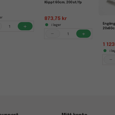
Klippt 60cm, 200 st/fp
873,75 kr
er
Engång
+
i lager
20x60c
-
+
1 123
i la
-