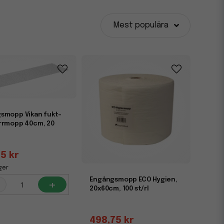
dem idealiska vid städning av mindre ytor eller utrymmen
 och fuktstädning och passar de flesta moppstativ.
Mest populära
ag och privatpersoner som vill spara tid men ändå
r med
minisvabbgarn
, hinkar och andra
städprodukter
smopp Vikan fukt-
rrmopp 40cm, 20
5 kr
ger
Engångsmopp ECO Hygien,
+
20x60cm, 100 st/rl
498,75 kr