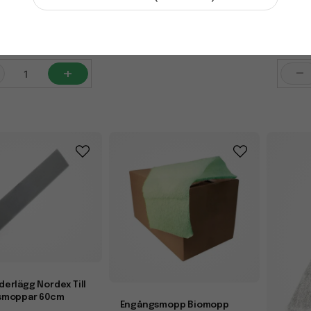
100 st/
-
+
5 kr
206,
er
i la
+
-
erlägg Nordex Till
smoppar 60cm
Engångsmopp Biomopp