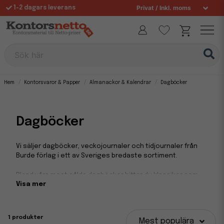
1-2 dagars leverans
Fri frakt över 995 kr
Sök här
Hem
Kontorsvaror & Papper
Almanackor & Kalendrar
Dagböcker
Dagböcker
Vi säljer dagböcker, veckojournaler och tidjournaler från
Burde förlag i ett av Sveriges bredaste sortiment.
Bland våra mest sålda dagböcker hittar du klassiker som
Visa mer
Business kalendern och Senator. Välj bland dagböcker i
formaten A6, A5 och A4 i olika utförande som kartong,
plast, skinn och konstläder. Köp en komplett dagbok eller
fyll på din befintliga med någon av de olika refill
1 produkter
Mest populära
almanackorna som passar ditt format. Du köper även din