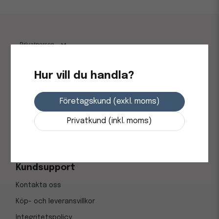
Hur vill du handla?
Allt för din arbetsplats sedan 1997
Företagskund (exkl. moms)
Hos Kontorsnetto handlar du kontorsmaterial,
städprodukter och hygienprodukter till bra priser med
Privatkund (inkl. moms)
snabba leveranser till företag och privatpersoner i hela
Sverige.
Kundsupport
Kontakta oss
Köp- och leveransvillkor
Integritetspolicy