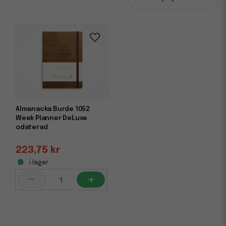
årsdagbok som visar ett eller fem år på samma uppslag
eller sida som gör det enkelt att följa vad som hänt på
samma datum de olika åren.
Almanacka Burde 1052
Week Planner DeLuxe
odaterad
223,75 kr
i lager
-
+