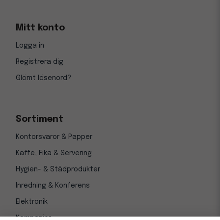
Mitt konto
Logga in
Registrera dig
Glömt lösenord?
Sortiment
Kontorsvaror & Papper
Kaffe, Fika & Servering
Hygien- & Städprodukter
Inredning & Konferens
Elektronik
Kampanjer