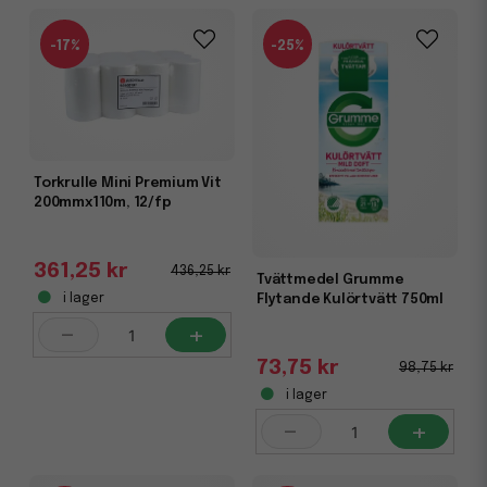
-17%
-25%
Torkrulle Mini Premium Vit
200mmx110m, 12/fp
361,25 kr
436,25 kr
Tvättmedel Grumme
Flytande Kulörtvätt 750ml
i lager
-
+
73,75 kr
98,75 kr
i lager
-
+