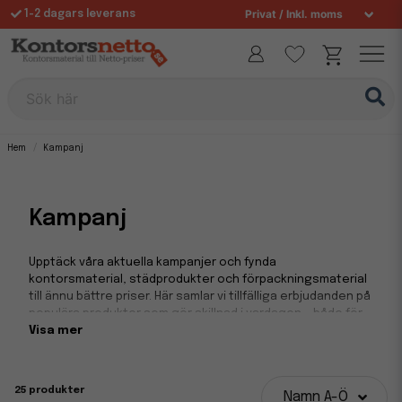
1-2 dagars leverans
Fri frakt över 995 kr
Sök här
Hem
Kampanj
Kampanj
Upptäck våra aktuella kampanjer och fynda
kontorsmaterial, städprodukter och förpackningsmaterial
till ännu bättre priser. Här samlar vi tillfälliga erbjudanden på
populära produkter som gör skillnad i vardagen – både för
företag och privatpersoner. Med rabatterade kampanjvaror
Visa mer
kan du fylla på lagret smartare och få mer för pengarna.
Handla smart och passa på innan varorna tar
25 produkter
Namn A-Ö