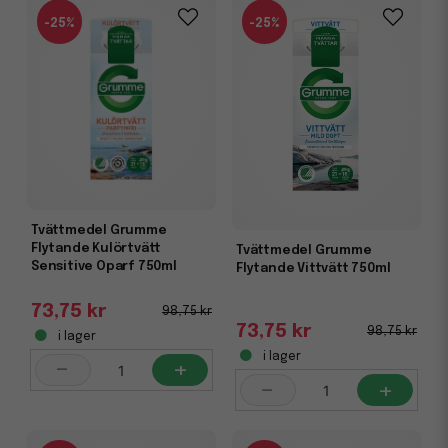
-25%
-25%
Tvättmedel Grumme
Flytande Kulörtvätt
Tvättmedel Grumme
Sensitive Oparf 750ml
Flytande Vittvätt 750ml
73,75 kr
98,75 kr
73,75 kr
98,75 kr
i lager
i lager
-
+
-
+