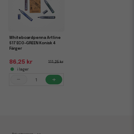
Whiteboardpenna Artline
517 ECO-GREEN Konisk 4
Färger
86,25 kr
111,25 kr
i lager
-
+