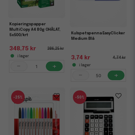
Kopieringspapper
MultiCopy A4 80g OHÅLAT,
Kulspetspenna EasyClicker
5x500/krt
Medium Blå
348,75 kr
386,25 kr
i lager
3,74 kr
4,74 kr
-
+
i lager
-
+
-25%
-50%