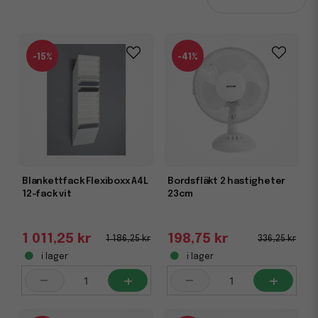
slut
Våra kampanjpriser gäller så länge lagret räcker. Därför är
det klokt att agera snabbt för att inte missa dina favoriter.
Passa på att komplettera med allt du behöver för kontoret,
-15%
-41%
lagret eller hemmet och kombinera gärna ditt köp med
andra kategorier som
Kopieringspapper
,
Städprodukter
och
Hygienpapper
för en komplett
beställning.
Blankettfack Flexiboxx A4L
Bordsfläkt 2 hastigheter
12-fack vit
23cm
1 011,25 kr
198,75 kr
1 186,25 kr
336,25 kr
i lager
i lager
-
+
-
+