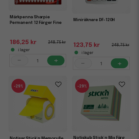
Märkpenna Sharpie
Miniräknare DF-120H
Permanent 12 Färger Fine
186,25 kr
248,75 kr
123,75 kr
248,75 kr
i lager
i lager
-
+
-
+
-29%
-29%
Notiskub Stick´n Mix Färg
Notisar Stick´n Memorulle