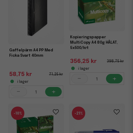
Kopieringspapper
MultiCopy A4 80g HÅLAT,
5x500/krt
Gaffelpärm A4 PP Med
Ficka Svart 40mm
356,25 kr
398,75 kr
i lager
58,75 kr
71,25 kr
-
+
i lager
-
+
-10%
-21%