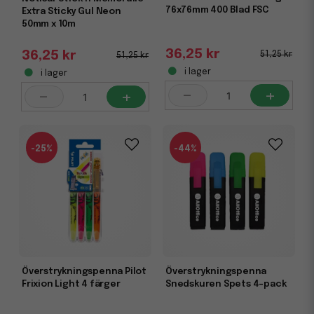
76x76mm 400 Blad FSC
Extra Sticky Gul Neon
50mm x 10m
36,25 kr
36,25 kr
51,25 kr
51,25 kr
i lager
i lager
-
+
-
+
-25%
-44%
Överstrykningspenna Pilot
Överstrykningspenna
Frixion Light 4 färger
Snedskuren Spets 4-pack