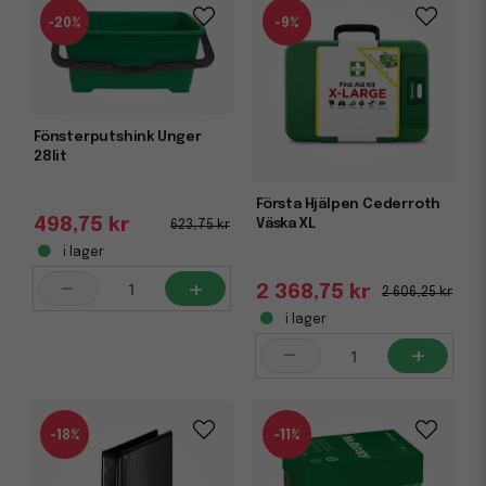
-20%
-9%
Fönsterputshink Unger
28lit
Första Hjälpen Cederroth
498,75 kr
Väska XL
623,75 kr
i lager
-
+
2 368,75 kr
2 606,25 kr
i lager
-
+
-18%
-11%