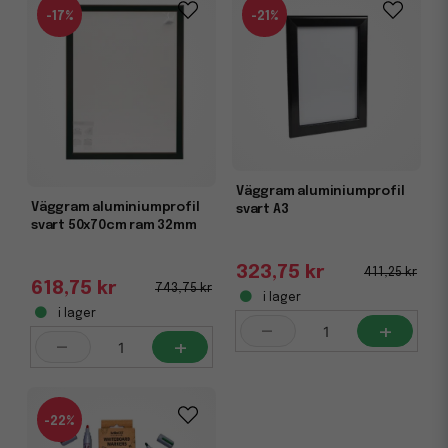
-17%
-21%
Väggram aluminiumprofil
Väggram aluminiumprofil
svart A3
svart 50x70cm ram 32mm
323,75 kr
411,25 kr
618,75 kr
743,75 kr
i lager
i lager
-
+
-
+
-22%