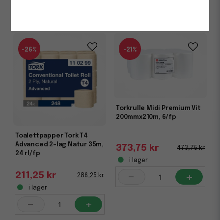
-
+
-
+
-26%
-21%
Torkrulle Midi Premium Vit
200mmx210m, 6/fp
Toalettpapper Tork T4
Advanced 2-lag Natur 35m,
373,75 kr
473,75 kr
24 rl/fp
i lager
-
+
211,25 kr
286,25 kr
i lager
-
+