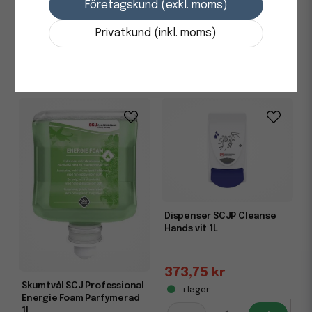
Företagskund (exkl. moms)
381,25 kr
331,25 kr
Privatkund (inkl. moms)
i lager
i lager
-
+
-
+
Dispenser SCJP Cleanse
Hands vit 1L
373,75 kr
Skumtvål SCJ Professional
i lager
Energie Foam Parfymerad
1L