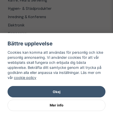
Kaffe, Fika & Servering
Hygien- & Städprodukter
Inredning & Konferens
Elektronik
Kampanjer
Bättre upplevelse
Cookies kan komma att användas för personlig och icke
personlig annonsering. Vi använder cookies för att vår
webbplats skall fungera och erbjuda dig bästa
upplevelse. Bekräfta ditt samtycke genom att trycka på
godkänn alla eller anpassa via inställningar. Läs mer om
vår
cookie policy
© Copyright 1997-
2026
– Kontorsnetto AB
Järnvägsgatan 8, 243 30 Höör org. nr 556550-3173
Okej
Mer info