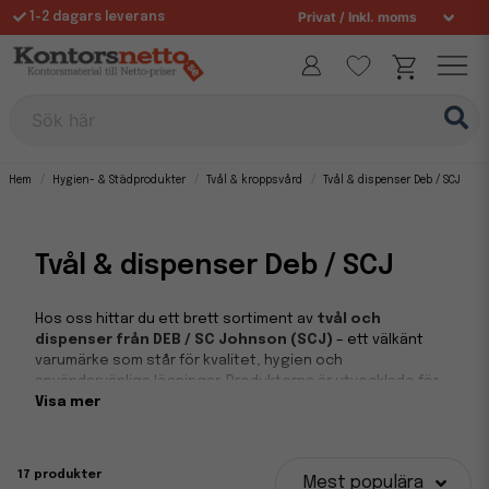
1-2 dagars leverans
Fri frakt över 995 kr
Sök här
Hem
Hygien- & Städprodukter
Tvål & kroppsvård
Tvål & dispenser Deb / SCJ
Tvål & dispenser Deb / SCJ
Hos oss hittar du ett brett sortiment av
tvål och
dispenser från DEB / SC Johnson (SCJ)
– ett välkänt
varumärke som står för kvalitet, hygien och
användarvänliga lösningar. Produkterna är utvecklade för
att möta de högt ställda kraven inom både professionella
Visa mer
verksamheter och offentliga miljöer, där handhygien är en
central del av vardagen.
17 produkter
Mest populära
Professionella hygienlösningar för företag