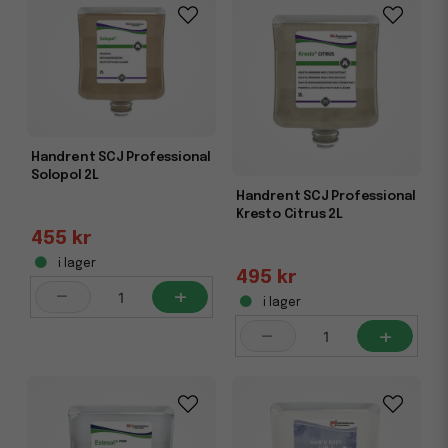
komplettera din beställning rekommenderar vi även att
titta på våra kategorier för
Handkräm & Handrent
och
Tvål flytande
.
Handrent SCJ Professional
Solopol 2L
Handrent SCJ Professional
Kresto Citrus 2L
455 kr
i lager
495 kr
-
+
i lager
-
+