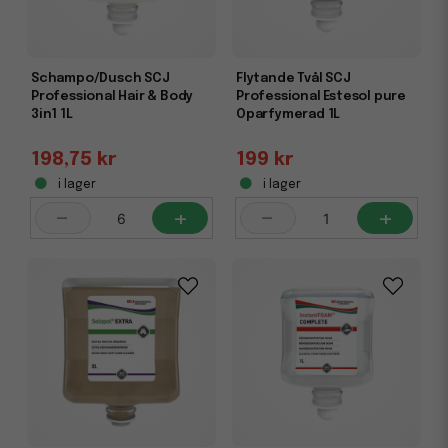
Schampo/Dusch SCJ
Flytande Tvål SCJ
Professional Hair & Body
Professional Estesol pure
3in1 1L
Oparfymerad 1L
198,75 kr
199 kr
i lager
i lager
-
+
-
+