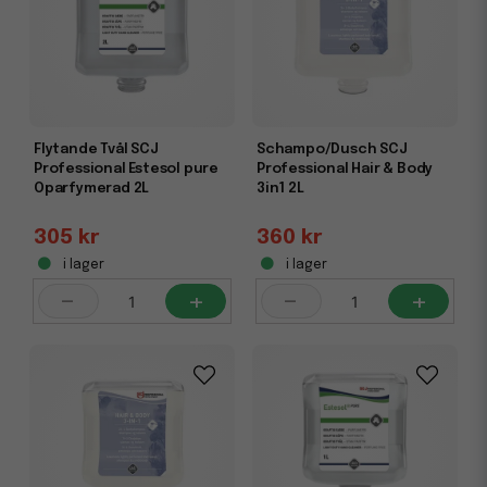
Flytande Tvål SCJ
Schampo/Dusch SCJ
Professional Estesol pure
Professional Hair & Body
Oparfymerad 2L
3in1 2L
305 kr
360 kr
i lager
i lager
-
+
-
+