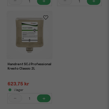
-
+
-
+
Handrent SCJ Professional
Kresto Classic 2L
623,75 kr
i lager
-
+