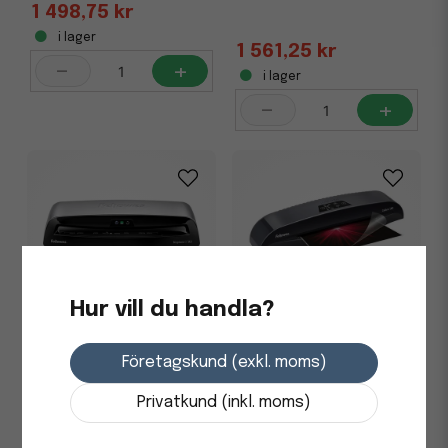
1 498,75 kr
i lager
1 561,25 kr
-
+
i lager
-
+
Hur vill du handla?
Lamineringsmaskin
Lamineringsmaskin
FELLOWES Neptune 3 A3
FELLOWES Calibre A3
Företagskund (exkl. moms)
3 237,5 kr
2 536,25 kr
Privatkund (inkl. moms)
i lager
i lager