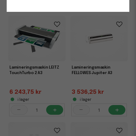
-
+
-
+
Lamineringsmaskin LEITZ
Lamineringsmaskin
TouchTurbo 2 A3
FELLOWES Jupiter A3
6 243,75 kr
3 536,25 kr
i lager
i lager
-
+
-
+