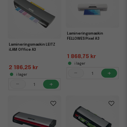
Lamineringsmaskin
FELLOWES Pixel A3
Lamineringsmaskin LEITZ
iLAM Office A3
1 868,75 kr
i lager
2 186,25 kr
-
+
i lager
-
+