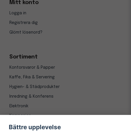
Mitt konto
Logga in
Registrera dig
Glömt lösenord?
Sortiment
Kontorsvaror & Papper
Kaffe, Fika & Servering
Hygien- & Städprodukter
Inredning & Konferens
Elektronik
Kampanjer
Bättre upplevelse