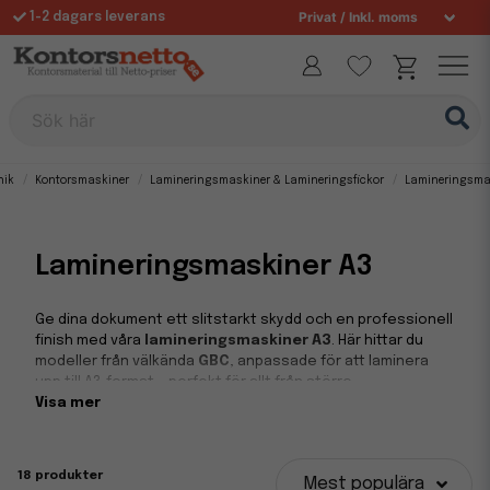
1-2 dagars leverans
Fri frakt över 995 kr
Sök här
nik
Kontorsmaskiner
Lamineringsmaskiner & Lamineringsfickor
Lamineringsma
Lamineringsmaskiner A3
Ge dina dokument ett slitstarkt skydd och en professionell
finish med våra
lamineringsmaskiner A3
. Här hittar du
modeller från välkända
GBC
, anpassade för att laminera
upp till A3-format – perfekt för allt från större
informationsblad och skyltar till menyer, ritningar och
Visa mer
affischer.
Laminering för professionella resultat
18 produkter
Mest populära