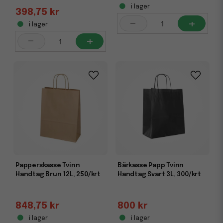
i lager
398,75 kr
-
+
i lager
-
+
Papperskasse Tvinn
Bärkasse Papp Tvinn
Handtag Brun 12L, 250/krt
Handtag Svart 3L, 300/krt
848,75 kr
800 kr
i lager
i lager