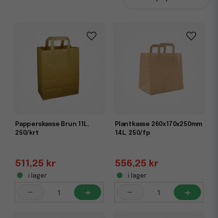
Bärkassar i plast och papper – för butik och
service
Våra
bärkassar i plast och papper
är populära inom både
butik och serviceverksamhet. De är slitstarka, enkla att
bära och kan användas till allt från varuöverlämning till
reklamkampanjer. Papperskassar med handtag är ett
utmärkt val för dig som söker ett miljövänligt alternativ
utan att kompromissa med funktionalitet.
Vill du komplettera med inslagning? Se gärna även våra
presentpapper och presentsnören
för en komplett
Papperskasse Brun 11L,
Plantkasse 260x170x250mm
förpackningslösning.
250/krt
14L, 250/fp
511,25 kr
556,25 kr
Förslutningsbara plastpåsar för kontor och
i lager
i lager
lager
-
+
-
+
För smidig och säker förvaring av mindre artiklar, dokument
eller reservdelar erbjuder vi
blixtlåspåsar
med
återförslutning. Dessa är perfekta för både kontor och