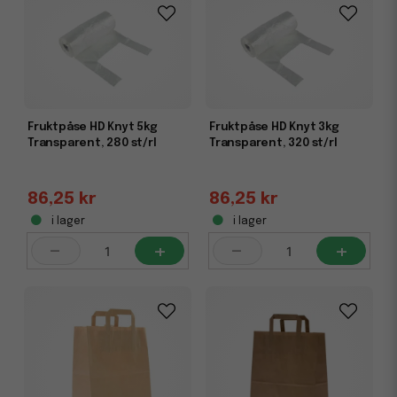
lager och kan användas om och om igen. Välj bland olika
storlekar beroende på behov – från små komponentpåsar
till större förvaringspåsar.
Allt för förpackning och transport på ett
Fruktpåse HD Knyt 5kg
Fruktpåse HD Knyt 3kg
ställe
Transparent, 280 st/rl
Transparent, 320 st/rl
Kombinera dina pås- och kassarköp med våra produkter
inom
postemballage
och packtejp & förslutning för ett
komplett flöde från packbord till leverans. Oavsett om du
86,25 kr
86,25 kr
driver butik, webbutik eller intern distribution har vi
i lager
i lager
produkterna som effektiviserar din vardag.
-
+
-
+