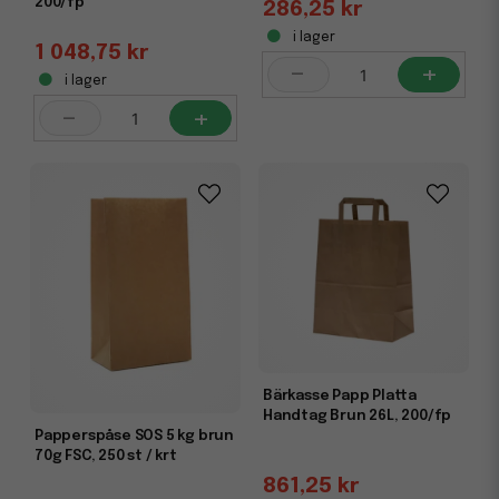
200/fp
286,25 kr
i lager
1 048,75 kr
-
+
i lager
-
+
Bärkasse Papp Platta
Handtag Brun 26L, 200/fp
Papperspåse SOS 5 kg brun
70g FSC, 250 st / krt
861,25 kr