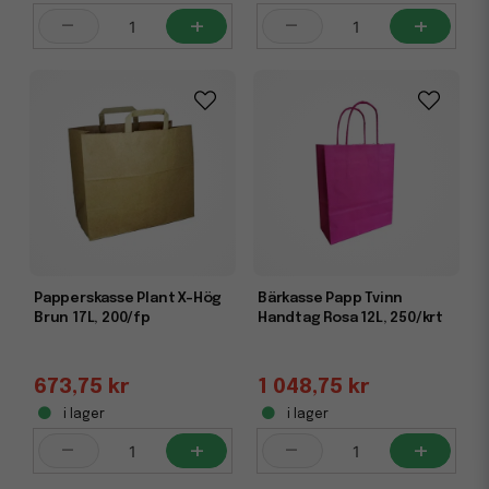
-
+
-
+
Papperskasse Plant X-Hög
Bärkasse Papp Tvinn
Brun 17L, 200/fp
Handtag Rosa 12L, 250/krt
673,75 kr
1 048,75 kr
i lager
i lager
-
+
-
+