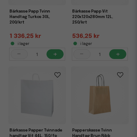
Bärkasse Papp Tvinn
Bärkasse Papp Vit
Handtag Turkos 30L,
220x120x280mm 12L,
200/krt
250/krt
1 336,25 kr
536,25 kr
i lager
i lager
-
+
-
+
Bärkasse Papper Tvinnade
Papperskasse Tvinn
handtag Vit 44L, 150/fp
Handtag Brun Ribb