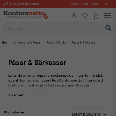
Fri frakt över 995 kr
Sök här
Hem
Kontorsvaror & Papper
Packa & Skicka
Påsar & Bärkassar
Påsar & Bärkassar
Letar du efter smidiga förpackningslösningar för handel,
event, kontor eller lager? Hos Kontorsnetto hittar du ett
brett sortiment av
plastpåsar, papperskassar,
bärkassar och förslutningsbara påsar
i olika storlekar
och material. Perfekta för både dagligvaruhandel, butiker,
Visa mer
kontorsbruk och logistik – alltid till konkurrenskraftiga
priser och med snabba leveranser.
50 produkter
Mest populära