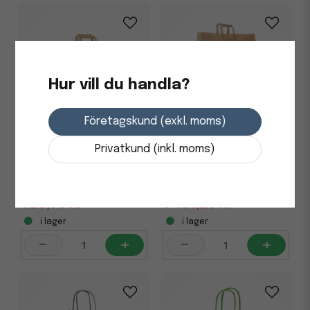
Hur vill du handla?
Företagskund (exkl. moms)
Privatkund (inkl. moms)
Bärkasse papper plant
Bärkasse Papp Platta
brun 17L, 250/fp
handtag Brun 44L, 200/fp
923,75 kr
1 461,25 kr
i lager
i lager
-
+
-
+