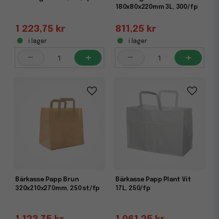
180x80x220mm 3L, 300/fp
1 223,75 kr
811,25 kr
i lager
i lager
-
+
-
+
Bärkasse Papp Brun
Bärkasse Papp Plant Vit
320x210x270mm, 250 st/fp
17L, 250/fp