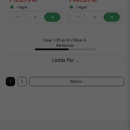
1 123,75 kr
1 061,25 kr
i lager
i lager
-
+
-
+
Visar 1-28 av 50 i Påsar &
Bärkassar
Ladda fler ...
1
2
Nästa »