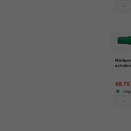
-
Märkpen
extrabr
48,75
i lag
-