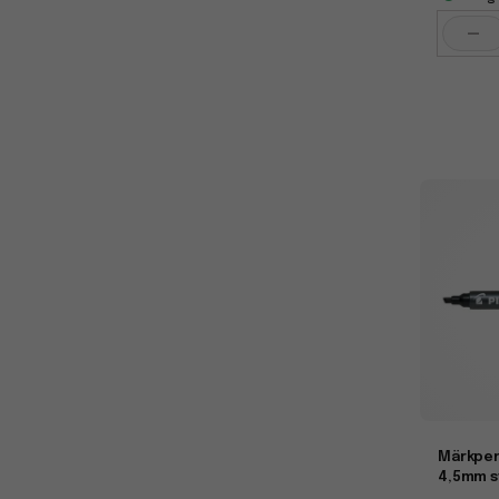
-
Märkpen
4,5mm s