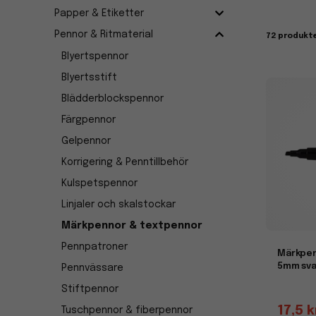
Vi erbju
Papper & Etiketter
idealisk
Pennor & Ritmaterial
72 produkt
– välkän
Blyertspennor
Textp
Blyertsstift
Textpen
Blädderblockspennor
tydligt 
butiksar
Färgpennor
Gelpennor
Korrigering & Penntillbehör
Kulspetspennor
Linjaler och skalstockar
Märkpennor & textpennor
Pennpatroner
Märkpen
5mm sva
Pennvässare
Stiftpennor
17,5 k
Tuschpennor & fiberpennor