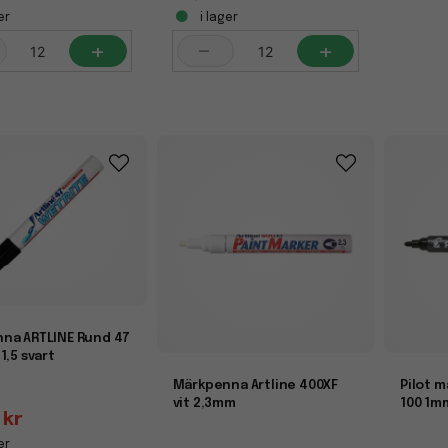
er
i lager
+
-
+
na ARTLINE Rund 47
1,5 svart
Märkpenna Artline 400XF
Pilot 
vit 2,3mm
100 1m
 kr
er