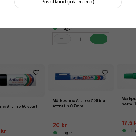
Privatkund (inkl. moms)
svart
25 kr
i lager
-
+
Märkpe
Märkpenna Artline 700 blå
perm. 
extrafin 0,7mm
na Artline 50 svart
17,5 
20 kr
 kr
i la
i lager