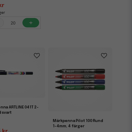
kr
ger
+
nna ARTLINE 041T 2-
d svart
Märkpenna Pilot 100 Rund
1-4mm, 4 färger
 kr