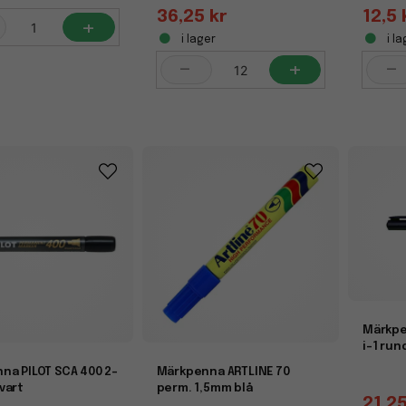
36,25 kr
12,5 
+
i lager
i la
-
+
-
Märkpe
i-1 run
na PILOT SCA 400 2-
Märkpenna ARTLINE 70
vart
perm. 1,5mm blå
21,25