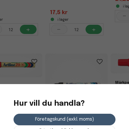
i la
17,5 kr
-
er
i lager
+
-
+
Märkpe
na ARTLINE 70
extrab
,5mm röd
Hur vill du handla?
48,7
r
i la
er
Företagskund (exkl. moms)
-
+
Fryspenna Artline 770 1mm