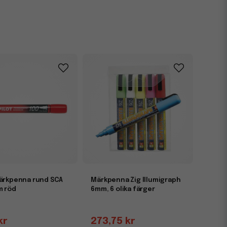
märkpenna rund SCA
Märkpenna Zig Illumigraph
m röd
6mm, 6 olika färger
kr
273,75 kr