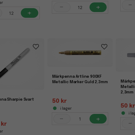
-
er
-
+
+
Märkpenna Artline 900XF
Märkpe
Metallic Marker Guld 2,3mm
Metalli
2,3mm
na Sharpie Svart
50 kr
50 k
i lager
i la
-
+
-
 kr
er