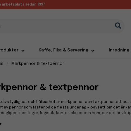
in arbetsplats sedan 1997
rodukter
Kaffe, Fika & Servering
Inredning
al
Märkpennor & textpennor
kpennor & textpennor
krävs tydlighet och hållbarhet är märkpennor och textpennor ett oumbä
t av pennor som fäster på de flesta underlag – oavsett om det är kart
dagligen inom lager, logistik, kontor, skolor och hem, där det är viktig
r
nent märkning på olika ytor