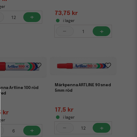
ger
73,75 kr
+
i lager
-
+
Märkpenna ARTLINE 90 sned
nna Artline 100 röd
5mm röd
red
17,5 kr
5 kr
i lager
ger
-
+
+