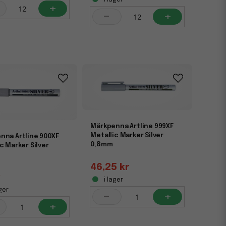
+
-
+
Märkpenna Artline 999XF
Metallic Marker Silver
nna Artline 900XF
0,8mm
c Marker Silver
46,25 kr
r
i lager
ger
-
+
+