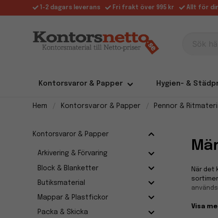
1-2 dagars leverans
Fri frakt över 995 kr
Allt för d
Sök här
Kontorsvaror & Papper
Hygien- & Städp
Hem
Kontorsvaror & Papper
Pennor & Ritmateri
Kontorsvaror & Papper
Mär
Arkivering & Förvaring
Block & Blanketter
När det 
sortimen
Butiksmaterial
används 
Mappar & Plastfickor
Visa me
Perma
Packa & Skicka