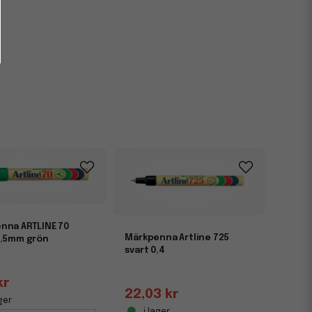
nna ARTLINE 70
Märkpenna Artline 725
1,5mm grön
svart 0,4
kr
22,03 kr
ger
i lager