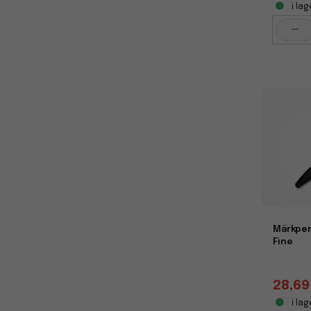
i lag
-
Märkpen
Fine
28,69
i lag