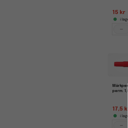
15 kr
i lag
-
Märkpen
perm. 1
17,5 k
i lag
-