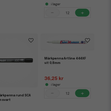
i lager
-
+
Märkpenna Artline 444XF
vit 0,8mm
36,25 kr
i lager
-
+
märkpenna rund SCA
m svart