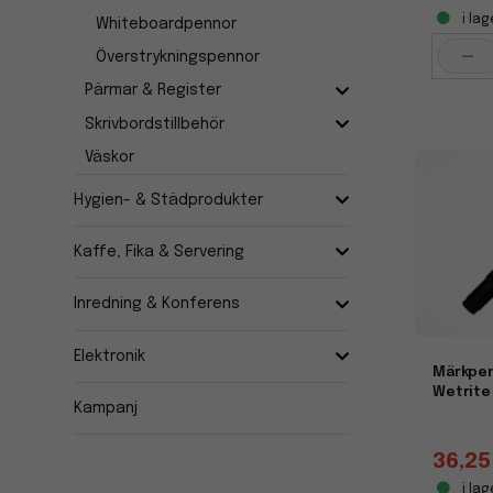
i lag
Whiteboardpennor
-
Överstrykningspennor
Pärmar & Register
Skrivbordstillbehör
Väskor
Hygien- & Städprodukter
Kaffe, Fika & Servering
Inredning & Konferens
Elektronik
Märkpen
Wetrite 
Kampanj
36,25
i lag