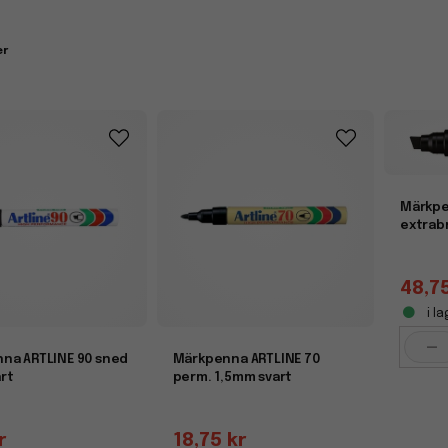
der
märkpennor i olika färger, spetsbredder och bläcktyper
, bå
a för att märka upp kartonger, verktyg, förpackningar och dokumentma
er
da varumärken som levererar hög kvalitet och lång hållbarhet.
ennor för fin märkning och etikettering
nor med tunn spets är perfekta för märkning på etiketter, m
resultat och används ofta där precision är viktig. Våra textpennor pas
bete.
Märkpen
extrab
48,7
i la
-
na ARTLINE 90 sned
Märkpenna ARTLINE 70
rt
perm. 1,5mm svart
r
18,75 kr