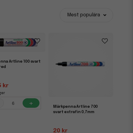
de vattenbaserade och alkoholbaserade. Pennorna är
ppar. Du hittar klassiker som
Artline, Pilot och edding
Mest populära
appar och kontorsmaterial.
De ger ett rent och
sar även utmärkt till skolbruk, kontorsanvändning och
na Artline 100 svart
red
5 kr
ger
+
Märkpenna Artline 700
svart extrafin 0,7mm
20 kr