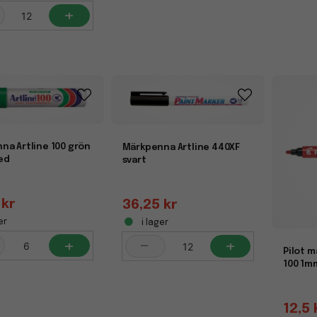
+
na Artline 100 grön
Märkpenna Artline 440XF
ed
svart
 kr
36,25 kr
er
i lager
+
-
+
Pilot 
100 1m
12,5 