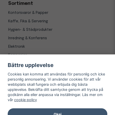
Sortiment
Kontorsvaror & Papper
Kaffe, Fika & Servering
Hygien- & Städprodukter
Inredning & Konferens
Elektronik
Kampanjer
Bättre upplevelse
Cookies kan komma att användas för personlig och icke
personlig annonsering. Vi använder cookies för att vår
webbplats skall fungera och erbjuda dig bästa
upplevelse. Bekräfta ditt samtycke genom att trycka på
godkänn alla eller anpassa via inställningar. Läs mer om
vår
cookie policy
© Copyright 1997-
2026
– Kontorsnetto AB
Järnvägsgatan 8, 243 30 Höör org. nr 556550-3173
Okej