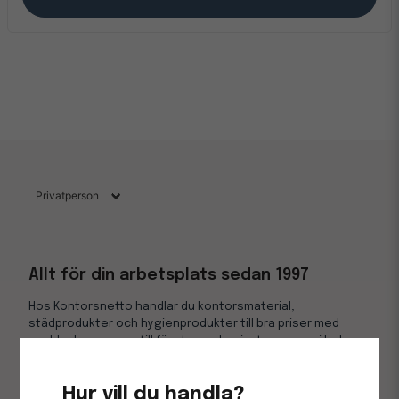
Allt för din arbetsplats sedan 1997
Hos Kontorsnetto handlar du kontorsmaterial,
städprodukter och hygienprodukter till bra priser med
snabba leveranser till företag och privatpersoner i hela
Sverige.
Hur vill du handla?