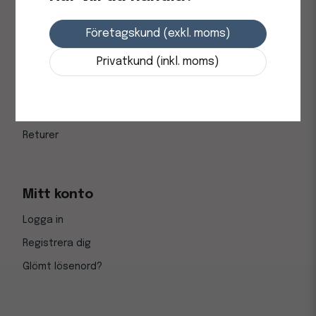
Kundsupport
Företagskund (exkl. moms)
Kontakta oss
Privatkund (inkl. moms)
Köp- och leveransvillkor
Integritetspolicy
Vanliga frågor (FAQ)
Returer
Mitt konto
Logga in
Registrera dig
Glömt lösenord?