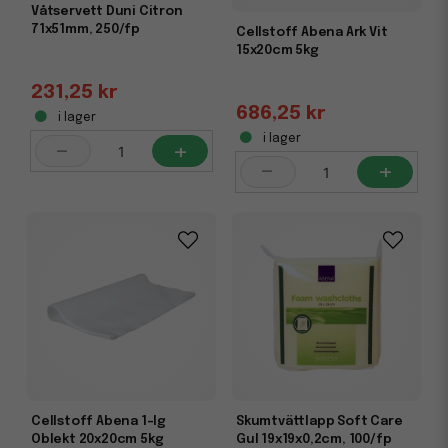
Våtservett Duni Citron
71x51mm, 250/fp
Cellstoff Abena Ark Vit
15x20cm 5kg
231,25 kr
686,25 kr
i lager
i lager
-
+
-
+
Cellstoff Abena 1-lg
Skumtvättlapp Soft Care
Oblekt 20x20cm 5kg
Gul 19x19x0,2cm, 100/fp