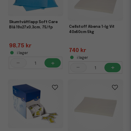
Skumtvättlapp Soft Care
Cellstoff Abena 1-lg Vit
Blå 19x27x0,3cm, 75/fp
40x60cm 5kg
98,75 kr
740 kr
i lager
i lager
-
+
-
+