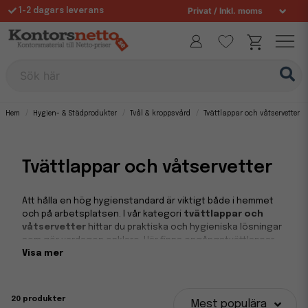
1-2 dagars leverans
Fri frakt över 995 kr
Allt för din arbetsplats sedan 1997
Sök här
Hem
Hygien- & Städprodukter
Tvål & kroppsvård
Tvättlappar och våtservetter
Tvättlappar och våtservetter
Att hålla en hög hygienstandard är viktigt både i hemmet
och på arbetsplatsen. I vår kategori
tvättlappar och
våtservetter
hittar du praktiska och hygieniska lösningar
som gör vardagen enklare. Här finns engångstvättlappar
och fuktiga våtservetter som är skonsamma mot huden,
Visa mer
perfekta för allt från vård och omsorg till kontor, skolor och
offentliga miljöer.
20 produkter
Mest populära
Hygieniska lösningar för vård, kontor och hem