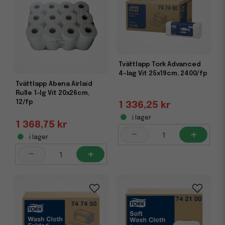
Tvättlapp Tork Advanced
4-lag Vit 25x19cm, 2400/fp
Tvättlapp Abena Airlaid
Rulle 1-lg Vit 20x26cm,
12/fp
1 336,25 kr
i lager
1 368,75 kr
-
+
i lager
-
+