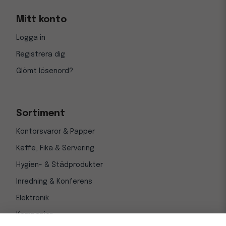
Mitt konto
Logga in
Registrera dig
Glömt lösenord?
Sortiment
Kontorsvaror & Papper
Kaffe, Fika & Servering
Hygien- & Städprodukter
Inredning & Konferens
Elektronik
Kampanjer