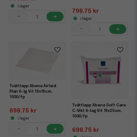
i lager
798,75 kr
-
+
i lager
-
+
Tvättlapp Abena Airlaid
Plan 6-lg Vit 19x19cm,
1000/fp
Tvättlapp Abena Soft Care
698,75 kr
C-Vikt 6-lag Vit 19x25cm,
1000/fp
i lager
-
+
698,75 kr