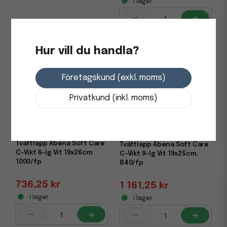
i lager
-
+
Hur vill du handla?
Företagskund (exkl. moms)
Privatkund (inkl. moms)
Tvättlapp Abena Soft Care
Tvättlapp Abena Soft Care
C-Vikt 6-lg Vit 19x26cm
C-Vikt 9-lg Vit 19x25cm,
1000/fp
840/fp
736,25 kr
1 161,25 kr
i lager
i lager
-
+
-
+