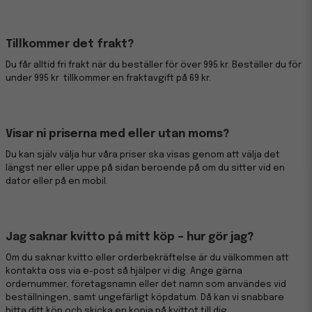
Tillkommer det frakt?
Du får alltid fri frakt när du beställer för över 995 kr. Beställer du för
under 995 kr tillkommer en fraktavgift på 69 kr.
Visar ni priserna med eller utan moms?
Du kan själv välja hur våra priser ska visas genom att välja det
längst ner eller uppe på sidan beroende på om du sitter vid en
dator eller på en mobil.
Jag saknar kvitto på mitt köp – hur gör jag?
Om du saknar kvitto eller orderbekräftelse är du välkommen att
kontakta oss via e-post så hjälper vi dig. Ange gärna
ordernummer, företagsnamn eller det namn som användes vid
beställningen, samt ungefärligt köpdatum. Då kan vi snabbare
hitta ditt köp och skicka en kopia på kvittot till dig.