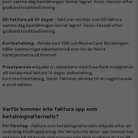
post samma dag beställningen lämnar lagret. Visas i kassan efter
godkänd kreditbedömning.
EDI faktura på 30 dagar
- Fakturan skickas som EDI faktura
samma dag beställningen lämnar lagret. Visas i kassan efter
godkänd kreditbedömning.
Kortbetalning
- Betala med VISA och MasterCard. Betalningen
håller samma höga säkerhetsnivå som för de flesta
banktjänsterna på Internet.
Privatperson
erbjuder vi i samarbete med Svea Bank möjligheten
att betala med faktura 14 dagar, delbetalning,
kontokortsbetalning, Swish. Fakturan skickas till din registrerade
e-post adress.
Varför kommer inte faktura upp som
betalningsalternativ?
För företag
- Faktura som betalningsalternativ erbjuds efter en
sedvanlig kreditupplysning. Om faktura inte dyker upp i kassan kan
det bero på att kreditupplysningen inte blivit godkänd. Du kan då