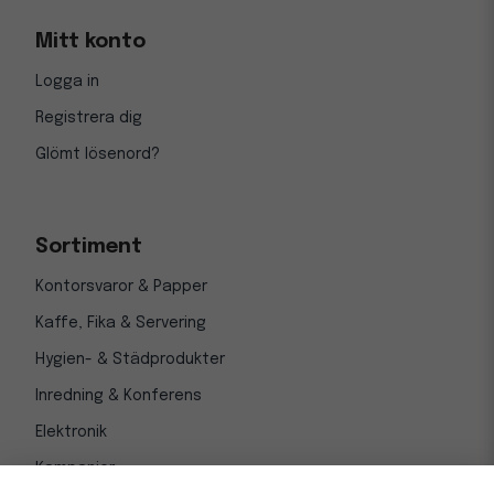
Mitt konto
Logga in
Registrera dig
Glömt lösenord?
Sortiment
Kontorsvaror & Papper
Kaffe, Fika & Servering
Hygien- & Städprodukter
Inredning & Konferens
Elektronik
Kampanjer