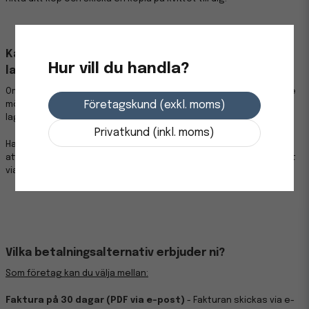
Kan jag lägga till eller ta bort varor på en redan
Hur vill du handla?
lagd order?
Om din order har fått statusen
”Skickad”
har vi tyvärr inte längre
Företagskund (exkl. moms)
möjlighet att göra några ändringar, då den redan har lämnat vårt
lager.
Privatkund (inkl. moms)
Har din order status
”Inväntar leverans”
kan det oftast gå bra
att lägga till eller ta bort varor. Kontakta oss så snart som möjligt
via e-post och ange ditt ordernummer, så ser vi vad vi kan göra.
Vilka betalningsalternativ erbjuder ni?
Som företag kan du välja mellan:
Faktura på 30 dagar
(PDF via e-post)
- Fakturan skickas via e-