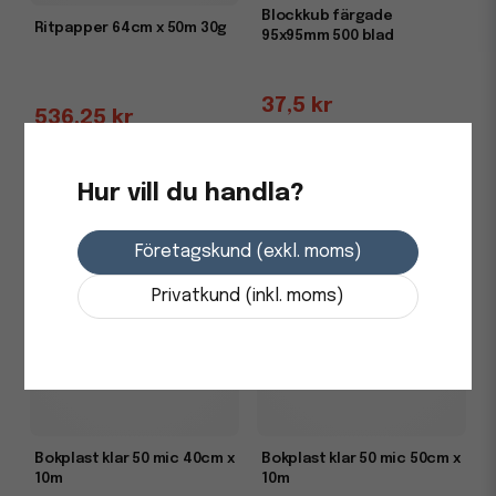
Blockkub färgade
Ritpapper 64cm x 50m 30g
95x95mm 500 blad
37,5 kr
536,25 kr
i lager
i lager
-
+
-
+
Hur vill du handla?
Företagskund (exkl. moms)
Privatkund (inkl. moms)
Bokplast klar 50 mic 40cm x
Bokplast klar 50 mic 50cm x
10m
10m