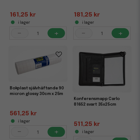
161,25 kr
181,25 kr
i lager
i lager
-
+
-
+
Bokplast självhäftande 90
micron glossy 30cm x 25m
Konferensmapp Carlo
81652 svart 35x25cm
561,25 kr
i lager
511,25 kr
-
+
i lager