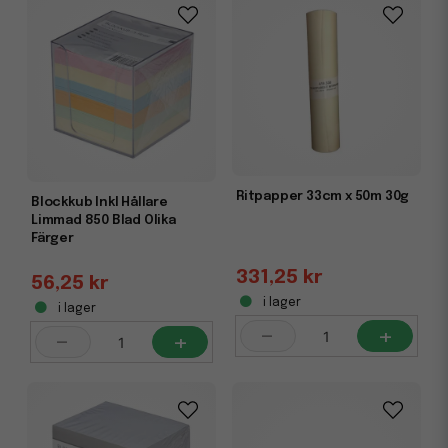
Ritpapper 33cm x 50m 30g
Blockkub Inkl Hållare
Limmad 850 Blad Olika
Färger
331,25 kr
56,25 kr
i lager
i lager
-
+
-
+