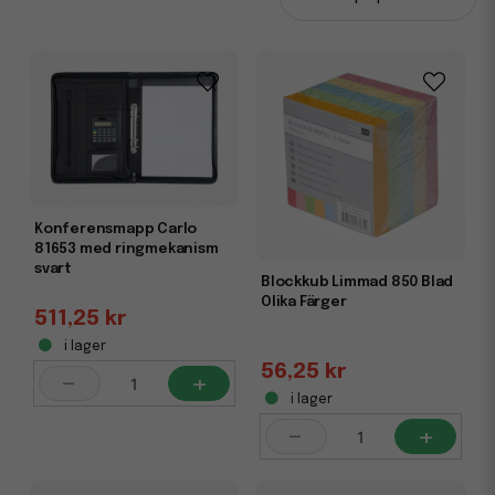
Konferensmapp Carlo
81653 med ringmekanism
svart
Blockkub Limmad 850 Blad
Olika Färger
511,25 kr
i lager
56,25 kr
-
+
i lager
-
+