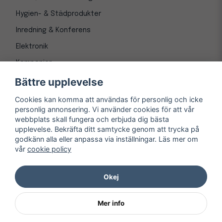
Hygien- & Städprodukter
Inredning & Konferens
Elektronik
Kampanjer
Bättre upplevelse
Cookies kan komma att användas för personlig och icke
personlig annonsering. Vi använder cookies för att vår
webbplats skall fungera och erbjuda dig bästa
upplevelse. Bekräfta ditt samtycke genom att trycka på
godkänn alla eller anpassa via inställningar. Läs mer om
vår
cookie policy
© Copyright 1997-
2026
– Kontorsnetto AB
Järnvägsgatan 8, 243 30 Höör org. nr 556550-3173
Okej
Mer info