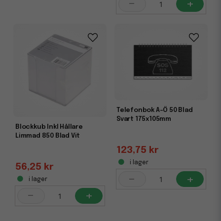
-
+
Telefonbok A-Ö 50 Blad
Svart 175x105mm
Blockkub Inkl Hållare
Limmad 850 Blad Vit
123,75 kr
i lager
56,25 kr
-
+
i lager
-
+