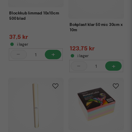
Blockkub limmad 10x10cm
500 blad
Bokplast klar 50 mic 30cm x
10m
37,5 kr
i lager
123,75 kr
-
+
i lager
-
+