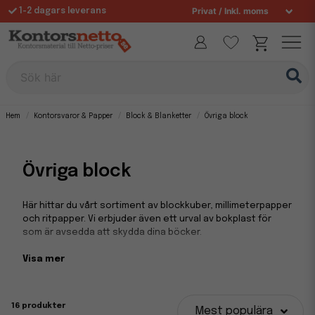
1-2 dagars leverans
Fri frakt över 995 kr
Allt för din arbetsplats sedan 1997
Sök här
Hem
Kontorsvaror & Papper
Block & Blanketter
Övriga block
Övriga block
Här hittar du vårt sortiment av blockkuber, millimeterpapper
och ritpapper. Vi erbjuder även ett urval av bokplast för
som är avsedda att skydda dina böcker.
Visa mer
16 produkter
Mest populära