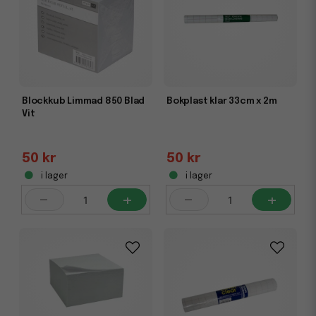
Blockkub Limmad 850 Blad
Bokplast klar 33cm x 2m
Vit
50 kr
50 kr
i lager
i lager
-
+
-
+