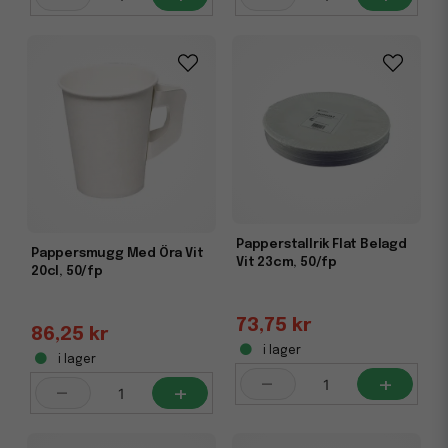
Papperstallrik Flat Belagd
Pappersmugg Med Öra Vit
Vit 23cm, 50/fp
20cl, 50/fp
73,75 kr
86,25 kr
i lager
i lager
-
+
-
+