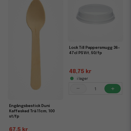
Lock Till Pappersmugg 36-
47cl PS Vit, 50/fp
48,75 kr
i lager
-
+
Engångsbestick Duni
Kaffesked Trä 11cm, 100
st/fp
67,5 kr