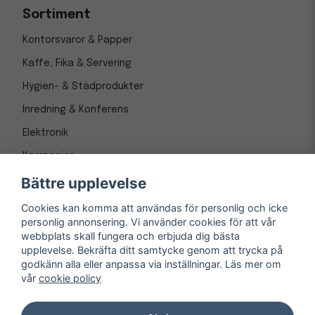
Sortiment
Kontorsvaror & Papper
Kaffe, Fika & Servering
Hygien- & Städprodukter
Inredning & Konferens
Elektronik
Kampanjer
Bättre upplevelse
Cookies kan komma att användas för personlig och icke
personlig annonsering. Vi använder cookies för att vår
webbplats skall fungera och erbjuda dig bästa
upplevelse. Bekräfta ditt samtycke genom att trycka på
godkänn alla eller anpassa via inställningar. Läs mer om
vår
cookie policy
© Copyright 1997-
2026
– Kontorsnetto AB
Järnvägsgatan 8, 243 30 Höör org. nr 556550-3173