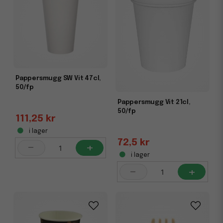
Pappersmugg SW Vit 47cl,
50/fp
Pappersmugg Vit 21cl,
50/fp
111,25 kr
i lager
72,5 kr
-
+
i lager
-
+