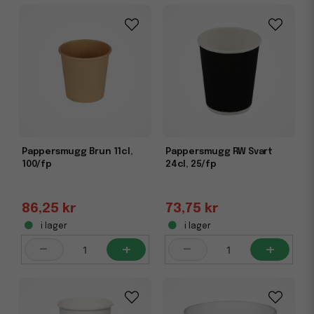
Pappersmugg Brun 11cl,
Pappersmugg RW Svart
100/fp
24cl, 25/fp
86,25 kr
73,75 kr
i lager
i lager
-
+
-
+