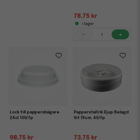
78,75 kr
i lager
-
+
Lock till pappersbägare
Papperstallrik Djup Belagd
24cl 100/fp
Vit 19cm, 40/fp
98,75 kr
73,75 kr