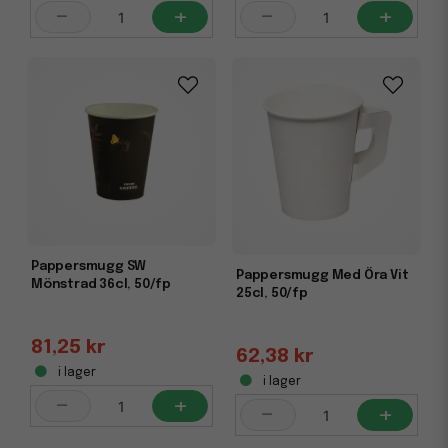
-
+
-
+
Pappersmugg SW
Pappersmugg Med Öra Vit
Mönstrad 36cl, 50/fp
25cl, 50/fp
81,25 kr
62,38 kr
i lager
i lager
-
+
-
+