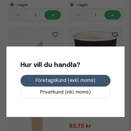
i lager
i lager
-
+
-
+
Hur vill du handla?
Företagskund (exkl. moms)
Privatkund (inkl. moms)
Pappersmugg Duni Coffee
Quick Mönstrad 20cl,
80/fp
93,75 kr