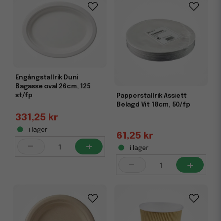
Engångstallrik Duni
Bagasse oval 26cm, 125
st/fp
Papperstallrik Assiett
Belagd Vit 18cm, 50/fp
331,25 kr
i lager
61,25 kr
-
+
i lager
-
+