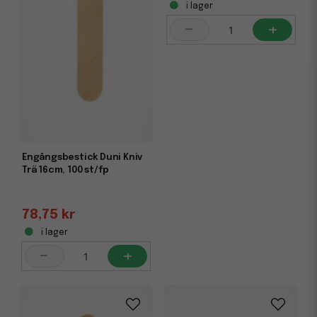
i lager
-
+
Engångsbestick Duni Kniv
Trä 16cm, 100 st/fp
78,75 kr
i lager
-
+