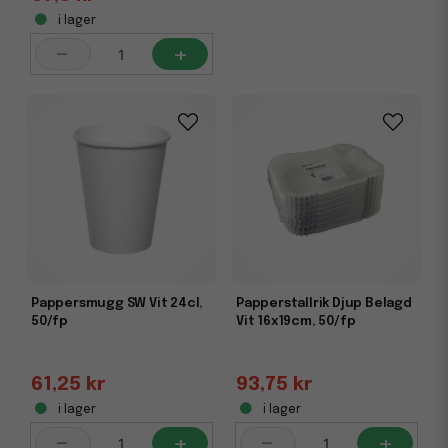
i lager
-
+
Pappersmugg SW Vit 24cl,
Papperstallrik Djup Belagd
50/fp
Vit 16x19cm, 50/fp
61,25 kr
93,75 kr
i lager
i lager
-
+
-
+