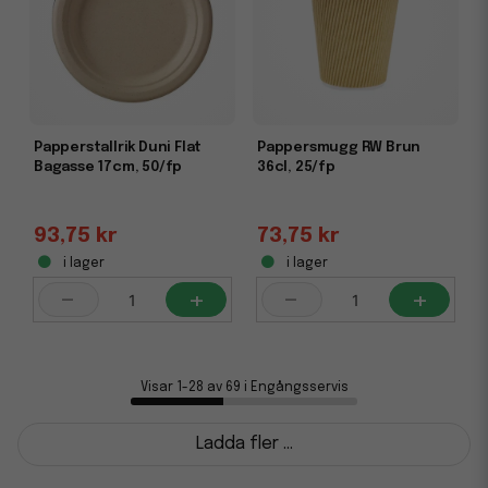
Papperstallrik Duni Flat
Pappersmugg RW Brun
Bagasse 17cm, 50/fp
36cl, 25/fp
93,75 kr
73,75 kr
i lager
i lager
-
+
-
+
Visar 1-28 av 69 i Engångsservis
Ladda fler ...