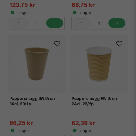
123,75 kr
68,75 kr
i lager
i lager
-
+
-
+
Pappersmugg SW Brun
Pappersmugg RW Brun
36cl, 50/fp
24cl, 25/fp
86,25 kr
62,38 kr
i lager
i lager