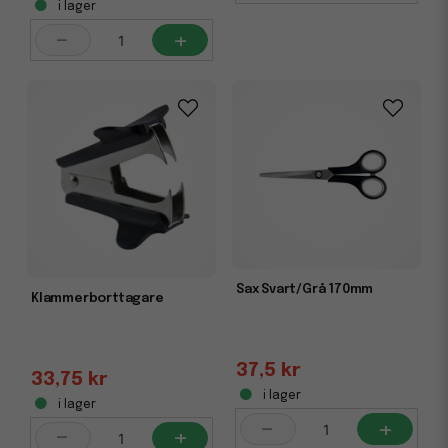
i lager
-
+
Sax Svart/Grå 170mm
Klammerborttagare
37,5 kr
33,75 kr
i lager
i lager
-
+
-
+