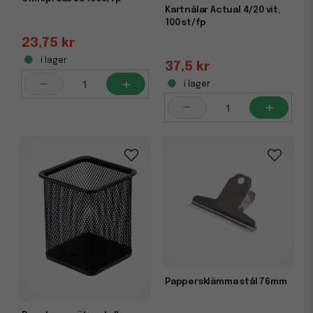
Kartnålar Actual 4/20 vit,
100 st/fp
23,75 kr
i lager
37,5 kr
-
+
i lager
-
+
Pappersklämma stål 76mm