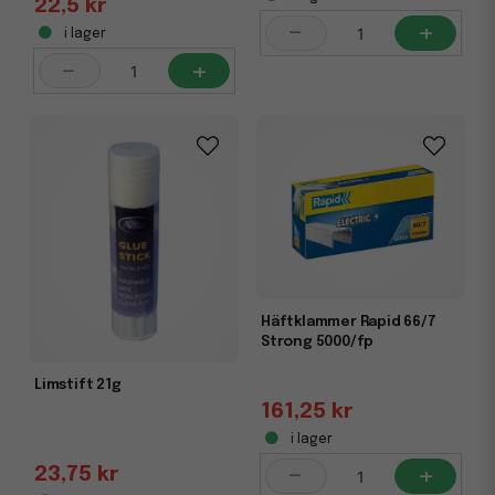
22,5 kr
-
+
i lager
-
+
Häftklammer Rapid 66/7
Strong 5000/fp
Limstift 21g
161,25 kr
i lager
-
+
23,75 kr