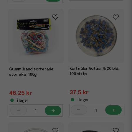
Kartnålar Actual 4/20 blå,
Gummiband sorterade
100 st/fp
storlekar 100g
37,5 kr
46,25 kr
i lager
i lager
-
+
-
+