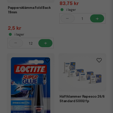
83,75 kr
Pappersklämma Fold Back
i lager
19mm
-
+
2,5 kr
i lager
-
+
Häftklammer Rapesco 26/6
Standard 5000/fp