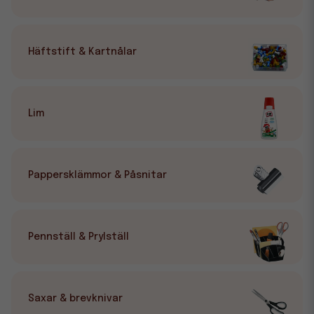
Allt du behöver på ett ställe
Vårt sortiment av skrivbordstillbehör är brett och anpassat
för både företag och privatpersoner. Här hittar du de små
Häftstift & Kartnålar
men viktiga detaljerna som gör arbetet mer produktivt och
organiserat. Kombinera gärna med andra kategorier som
Pärmar & Register
,
Block & Blanketter
eller
Whiteboards
för en komplett kontorslösning.
Lim
Pappersklämmor & Påsnitar
Pennställ & Prylställ
Saxar & brevknivar