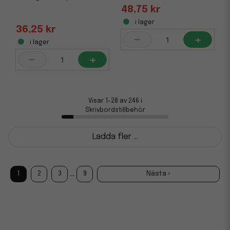
48,75 kr
i lager
36,25 kr
-
+
i lager
-
+
Visar 1-28 av 246 i
Skrivbordstillbehör
Ladda fler ...
...
1
2
3
9
Nästa »