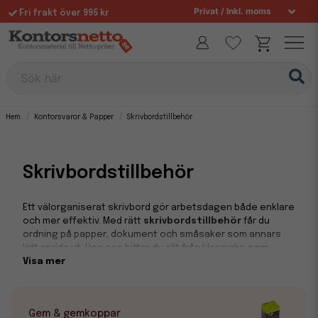
Fri frakt över 995 kr
Sök här
Hem
Kontorsvaror & Papper
Skrivbordstillbehör
Skrivbordstillbehör
Ett välorganiserat skrivbord gör arbetsdagen både enklare
och mer effektiv. Med rätt
skrivbordstillbehör
får du
ordning på papper, dokument och småsaker som annars
lätt sprids ut. Hos oss hittar du allt från klassiska
gem,
häftapparater
Visa mer
och
saxar
till smarta
pennställ,
tidskriftssamlare
och
stämplar
– allt du behöver för att
skapa struktur och en trivsam arbetsmiljö. Oavsett om du
inreder ett hemmakontor eller utrustar en hel arbetsplats
Gem & gemkoppar
erbjuder vi praktiska lösningar till låga priser med snabb