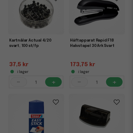
Kartnålar Actual 4/20
Häftapparat Rapid F18
svart, 100 st/fp
Halvstapel 30 Ark Svart
37,5 kr
173,75 kr
i lager
i lager
-
+
-
+