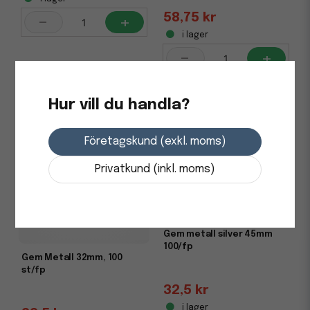
58,75 kr
-
+
i lager
-
+
Hur vill du handla?
Företagskund (exkl. moms)
Privatkund (inkl. moms)
Gem metall silver 45mm
100/fp
Gem Metall 32mm, 100
st/fp
32,5 kr
i lager