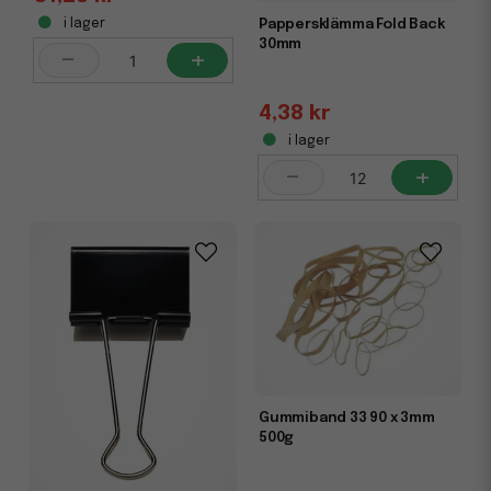
Pappersklämma Fold Back
i lager
30mm
-
+
4,38 kr
i lager
-
+
Gummiband 33 90 x 3mm
500g