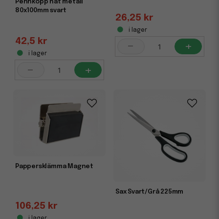
Pennkopp nät metall
80x100mm svart
26,25 kr
i lager
42,5 kr
-
+
i lager
-
+
Pappersklämma Magnet
Sax Svart/Grå 225mm
106,25 kr
i lager