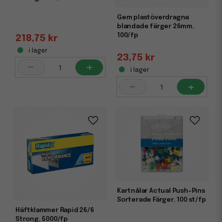
Gem plastöverdragna
blandade färger 26mm,
100/fp
218,75 kr
i lager
23,75 kr
-
+
i lager
-
+
Kartnålar Actual Push-Pins
Sorterade Färger, 100 st/fp
Häftklammer Rapid 26/6
Strong, 5000/fp