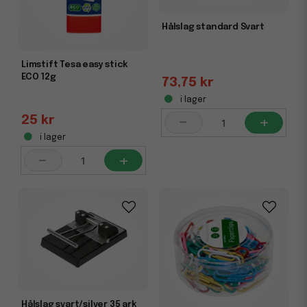
Hålslag standard Svart
Limstift Tesa easy stick
ECO 12g
73,75 kr
i lager
-
+
25 kr
i lager
-
+
Hålslag svart/silver 35 ark