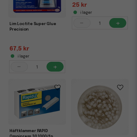
25 kr
i lager
-
+
Lim Loctite Super Glue
Precision
67,5 kr
i lager
-
+
Häftklammer RAPID
Omnipress 30 1000/fp