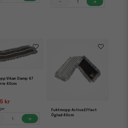
-
+
pp Vikan Damp 47
rre 40cm
5 kr
ger
Fuktmopp Activa Effect
Öglad 40cm
+