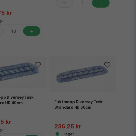
-
+
75 kr
ger
+
pp Diversey Taski
Fuktmopp Diversey Taski
rd HD 40cm
Standard HD 60cm
5 kr
236,25 kr
ger
i lager