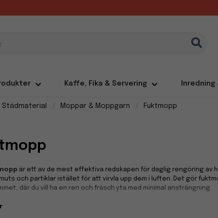
rodukter
Kaffe, Fika & Servering
Inredning
 Städmaterial
Moppar & Moppgarn
Fuktmopp
ktmopp
mopp
är ett av de mest effektiva redskapen för daglig rengöring av 
ts och partiklar istället för att virvla upp dem i luften. Det gör fuktmo
mmet, där du vill ha en ren och fräsch yta med minimal ansträngning.
r
tiv rengöring för alla golv