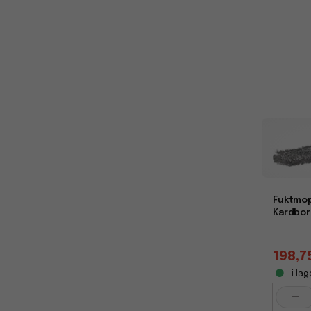
Fuktmop
Kardbor
198,7
i lag
-