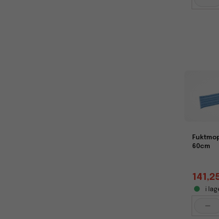
Fuktmop
60cm
141,2
i lag
-