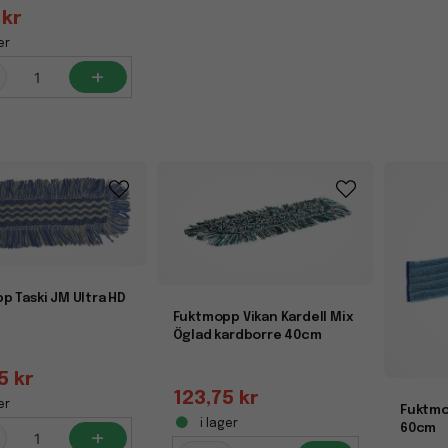
 kr
er
+
p Taski JM Ultra HD
Fuktmopp Vikan Kardell Mix
Öglad kardborre 40cm
5 kr
123,75 kr
er
Fuktmop
i lager
+
60cm