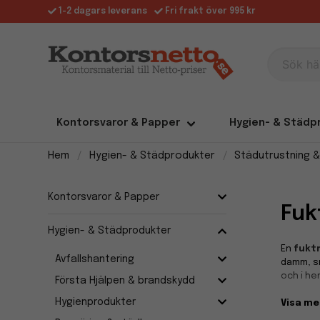
1-2 dagars leverans
Fri frakt över 995 kr
Sök här
Kontorsvaror & Papper
Hygien- & Städp
Hem
Hygien- & Städprodukter
Städutrustning &
Kontorsvaror & Papper
Fu
Hygien- & Städprodukter
En
fukt
Avfallshantering
damm, smu
och i he
Första Hjälpen & brandskydd
Hygienprodukter
Visa me
Effek