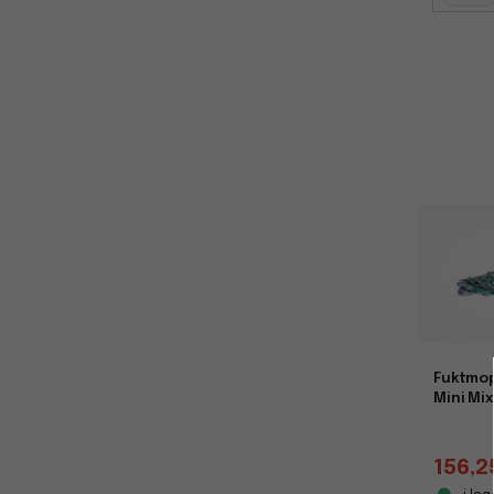
Fuktmop
Mini Mi
156,2