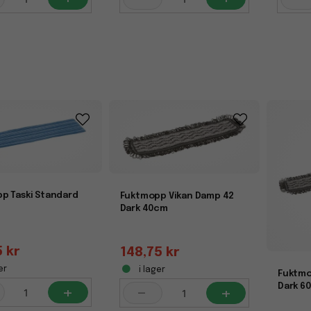
p Taski Standard
Fuktmopp Vikan Damp 42
Dark 40cm
5 kr
148,75 kr
er
i lager
Fuktmo
+
Dark 6
-
+