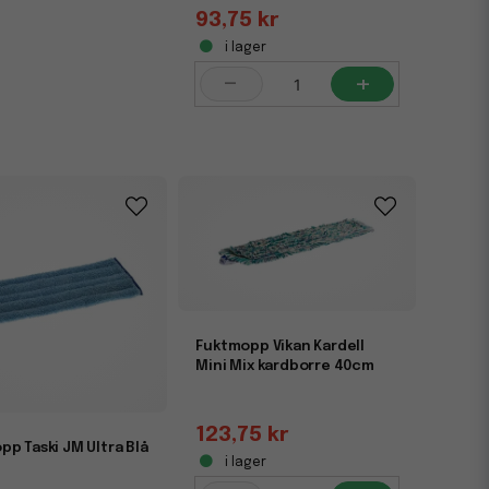
93,75 kr
i lager
-
+
Fuktmopp Vikan Kardell
Mini Mix kardborre 40cm
123,75 kr
p Taski JM Ultra Blå
i lager