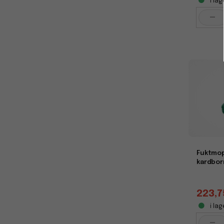
i lag
-
Fuktmo
kardbor
223,7
i lag
-