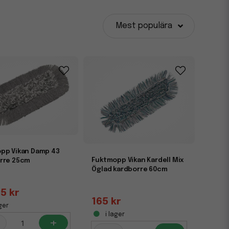
h skolor till butiker och offentliga lokaler. Den lämpar
. Fuktmopparna är tvättbara och kan användas många
Mest populära
och ger alltid ett skinande resultat. Kombinera gärna
 komplett städsystem som gör arbetet enklare och mer
pp Vikan Damp 43
Fuktmopp Vikan Kardell Mix
rre 25cm
Öglad kardborre 60cm
5 kr
165 kr
ger
i lager
+