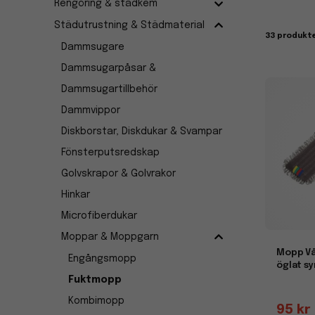
Rengöring & städkem
Med en f
sig särs
Städutrustning & Städmaterial
33 produkt
gånger, 
Dammsugare
Flexi
Dammsugarpåsar &
Dammsugartillbehör
En fuktm
din fukt
Dammvippor
effektiv
Diskborstar, Diskdukar & Svampar
Fönsterputsredskap
Golvskrapor & Golvrakor
Hinkar
Microfiberdukar
Moppar & Moppgarn
Mopp Vå
Engångsmopp
öglat s
Fuktmopp
Kombimopp
95 kr