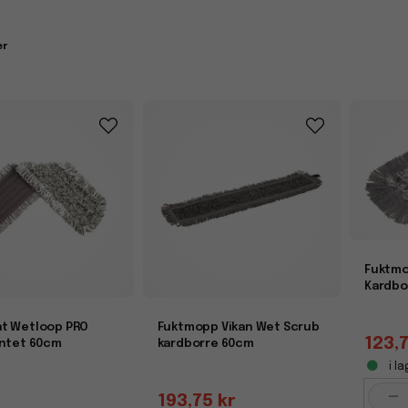
uktmopp får du ett snabbt och smidigt sätt att städa allt från kontor oc
kilt väl för större ytor där du vill ha en jämn och hygienisk städning
er
vilket gör dem både kostnadseffektiva och hållbara.
bilitet och professionell finish
opp kan användas med eller utan rengöringsmedel beroende på behov 
mopp med hinkar, moppgarn och andra städredskap för att skapa ett
t.
Fuktmo
Kardbo
t Wetloop PRO
Fuktmopp Vikan Wet Scrub
123,7
yntet 60cm
kardborre 60cm
i la
-
193,75 kr