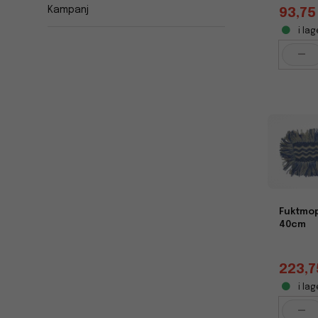
Kampanj
93,75
i lag
-
Fuktmop
40cm
223,7
i lag
-