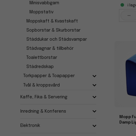
Minisvabbgarn
i lag
Moppstativ
-
Moppskaft & Kvastskaft
Sopborstar & Skurborstar
Städdukar och Städsvampar
Städvagnar & tillbehör
Toalettborstar
Städredskap
Torkpapper & Toapapper
Tvål & kroppsvård
Kaffe, Fika & Servering
Inredning & Konferens
Mopp Fu
Damp Li
Elektronik