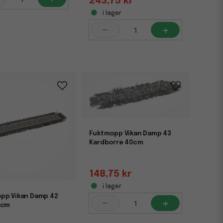
243,75 kr
i lager
-
+
Fuktmopp Vikan Damp 43
Kardborre 40cm
148,75 kr
i lager
pp Vikan Damp 42
-
+
0cm