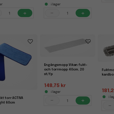
er
i lager
+
-
+
Engångsmopp Vikan fukt-
och torrmopp 40cm, 20
Fuktmo
st/fp
kardbo
148,75 kr
181,2
i lager
i la
kt torr ACTIVA
-
+
ght 60cm
-