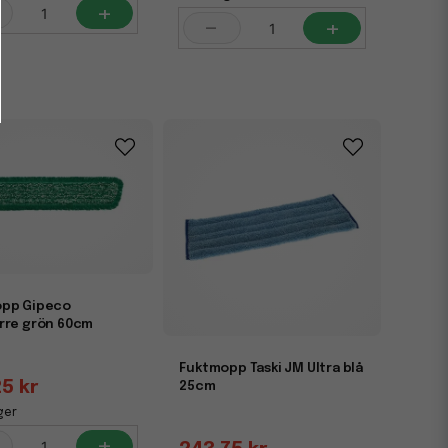
+
-
+
pp Gipeco
rre grön 60cm
Fuktmopp Taski JM Ultra blå
25 kr
25cm
ger
+