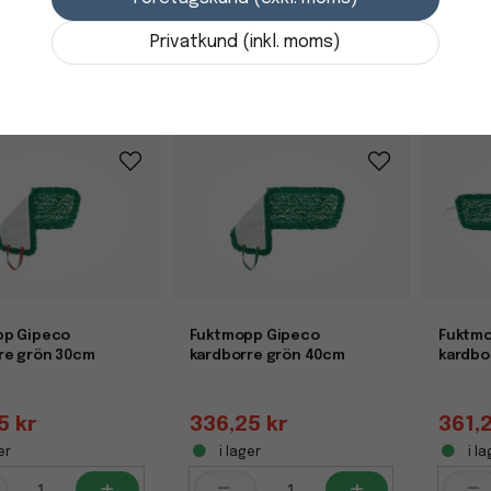
er
-
+
Privatkund (inkl. moms)
pp Gipeco
Fuktmopp Gipeco
Fuktmo
re grön 30cm
kardborre grön 40cm
kardbo
5 kr
336,25 kr
361,
er
i lager
i la
+
-
+
-