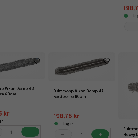
198,7
i la
-
p Vikan Damp 43
Fuktmopp Vikan Damp 47
re 60cm
kardborre 60cm
5 kr
198,75 kr
er
i lager
+
Fuktmo
-
+
Heavy 