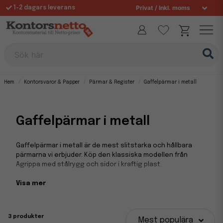
1-2 dagars leverans
Fri frakt över 995 kr
Sök här
Hem
Kontorsvaror & Papper
Pärmar & Register
Gaffelpärmar i metall
Gaffelpärmar i metall
Gaffelpärmar i metall är de mest slitstarka och hållbara
pärmarna vi erbjuder. Köp den klassiska modellen från
Agrippa med stålrygg och sidor i kraftig plast.
Visa mer
Metallpärmar från Agrippa
Gaffelpärmar i metall är de mest slitstarka och hållbara
3 produkter
Mest populära
pärmarna vi erbjuder. Vi säljer pärmar från kvalitetsmärket