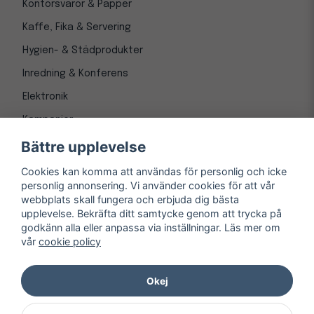
Kontorsvaror & Papper
Kaffe, Fika & Servering
Hygien- & Städprodukter
Inredning & Konferens
Elektronik
Kampanjer
Bättre upplevelse
Cookies kan komma att användas för personlig och icke
personlig annonsering. Vi använder cookies för att vår
webbplats skall fungera och erbjuda dig bästa
upplevelse. Bekräfta ditt samtycke genom att trycka på
godkänn alla eller anpassa via inställningar. Läs mer om
vår
cookie policy
© Copyright 1997-
2026
– Kontorsnetto AB
Järnvägsgatan 8, 243 30 Höör org. nr 556550-3173
Okej