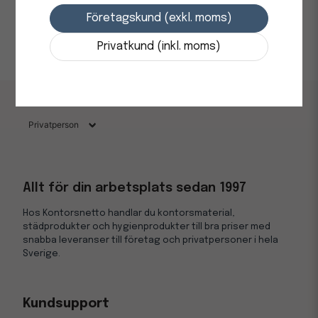
Pärmetiketter
Företagskund (exkl. moms)
Pärmetiketter
(insticksetiketter) anpassade för pärmar
med 60 mm bredd. Samtliga gaffelpärmar i metall, från
Privatkund (inkl. moms)
Agrippa, har detta mått så dessa etiketter passar därmed
till etiketthållaren på metallryggen.
Allt för din arbetsplats sedan 1997
Hos Kontorsnetto handlar du kontorsmaterial,
städprodukter och hygienprodukter till bra priser med
snabba leveranser till företag och privatpersoner i hela
Sverige.
Kundsupport