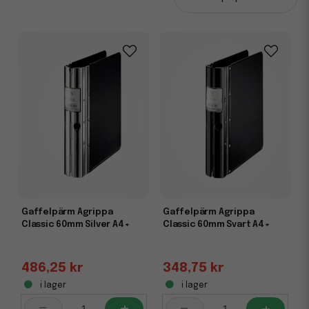
Agrippa . De används både av privatpersoner och företag
som uppskattar de många fördelarna som stålpärmar har.
Dessa pärmar kännetecknas av hög kvalité, stor
lagringskapacitet och tydlig uppmarkering:
A4-format -
De modeller som presenteras ovan är i
A4-format.
Stålrygg
– Tack vare en rygg av stål skapas en
extrem hållbarhet, livslängd och stabilitet. Det skapar
även förutsättningen för en stor lagringskapacitet.
Varje stålpärm kan hantera 400 ark (
80 gram papper
)
Spärrhake
– Spärrhaken gör att alla papper hålls på
plats även när gafflarna är till hälften öppna. Denna
funktion är den stora fördelelen med gaffelpärmar i
Gaffelpärm Agrippa
Gaffelpärm Agrippa
förhållande till
ringpärmar
.
Classic 60mm Silver A4+
Classic 60mm Svart A4+
Etiketthållare
– På metallryggen finns en
etiketthållare så uppmarkering av innehållet kan ske
tydligt. Etiketten byts enkelt ut genom att först
486,25 kr
348,75 kr
öppna upp pärmen helt.
i lager
i lager
Nickelfri
– Samtliga våra metallpärmar är fria från
-
+
-
+
nickel.<< /li>