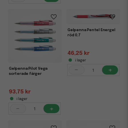
Gelpenna Pentel Energel
röd 0,7
46,25 kr
i lager
-
+
Gelpenna Pilot Vega
sorterade färger
93,75 kr
i lager
-
+