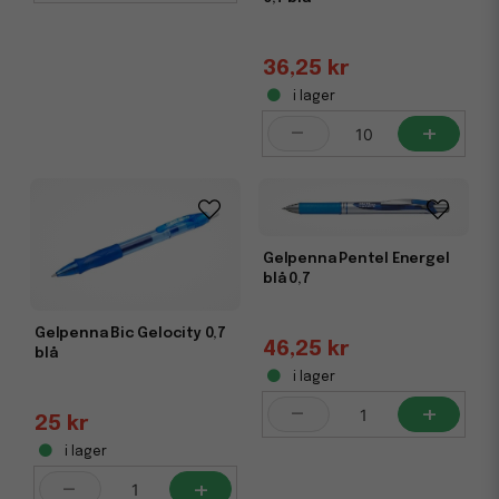
36,25 kr
i lager
-
+
Gelpenna Pentel Energel
blå 0,7
Gelpenna Bic Gelocity 0,7
46,25 kr
blå
i lager
-
+
25 kr
i lager
-
+