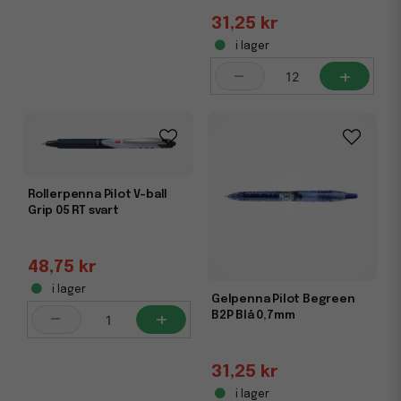
31,25 kr
i lager
-
+
Rollerpenna Pilot V-ball
Grip 05 RT svart
48,75 kr
i lager
Gelpenna Pilot Begreen
-
+
B2P Blå 0,7mm
31,25 kr
i lager