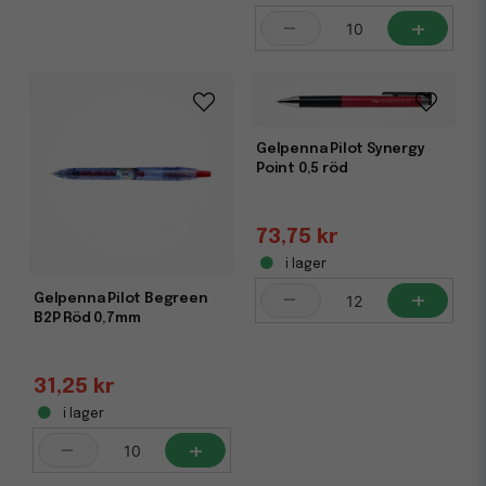
-
+
Gelpenna Pilot Synergy
Point 0,5 röd
73,75 kr
i lager
-
+
Gelpenna Pilot Begreen
B2P Röd 0,7mm
31,25 kr
i lager
-
+