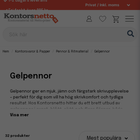
Fri frakt över 995 kr
Allt för din arbetsplats sedan 1997
Sök här
Hem
Kontorsvaror & Papper
Pennor & Ritmaterial
Gelpennor
Gelpennor
Gelpennor ger en mjuk, jämn och färgstark skrivupplevelse
– perfekt för dig som vill ha hög skrivkomfort och tydliga
resultat. Hos Kontorsnetto hittar du ett brett utbud av
gelpennor i svart, blått, rött och flera färger
, både
som enskilda pennor och i flerpack. Våra pennor passar
Visa mer
utmärkt för kontor, skola, bullet journaling, anteckningar
och signering av viktiga dokument.
32 produkter
Mest populära
Skriv med precision och färgintensitet