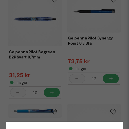
Gelpenna Pilot Synergy
Point 0,5 Blå
Gelpenna Pilot Begreen
B2P Svart 0,7mm
73,75 kr
i lager
31,25 kr
-
+
i lager
-
+
Gelpenna Pentel Energel
blå 0,5