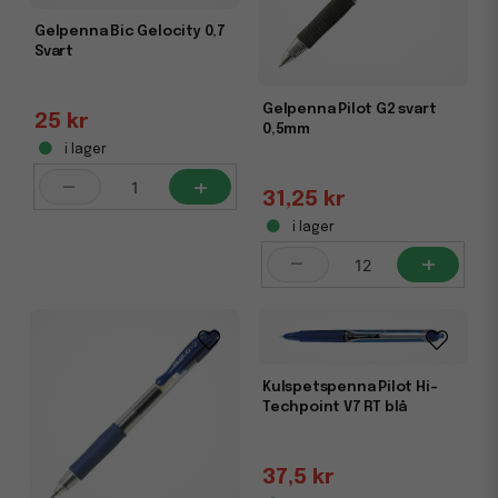
Gelpenna Bic Gelocity 0,7
Svart
Gelpenna Pilot G2 svart
25 kr
0,5mm
i lager
-
+
31,25 kr
i lager
-
+
Kulspetspenna Pilot Hi-
Techpoint V7 RT blå
37,5 kr