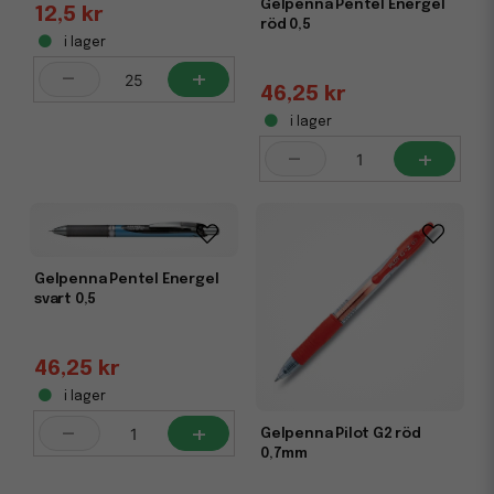
Gelpenna Pentel Energel
12,5 kr
röd 0,5
i lager
-
+
46,25 kr
i lager
-
+
Gelpenna Pentel Energel
svart 0,5
46,25 kr
i lager
-
+
Gelpenna Pilot G2 röd
0,7mm