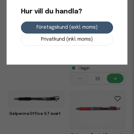
Hur vill du handla?
46,25 kr
i lager
Företagskund (exkl. moms)
-
+
Gelpenna Office 0,7 blå
Privatkund (inkl. moms)
12,5 kr
i lager
-
+
Gelpenna Office 0,7 svart