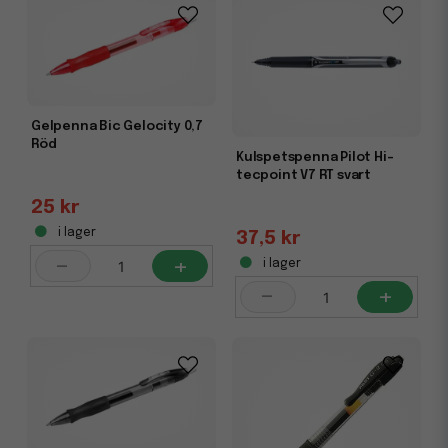
Vill du variera skrivupplevelsen? Utforska även våra
kulspetspennor
.
Gelpenna Bic Gelocity 0,7
Röd
Kulspetspenna Pilot Hi-
tecpoint V7 RT svart
25 kr
i lager
37,5 kr
-
+
i lager
-
+