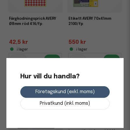
Färgkodningsprick AVERY
Etikett AVERY 70x41mm
Ø8mm röd 416/fp
2100/fp
42,5 kr
550 kr
i lager
i lager
-
+
-
+
Hur vill du handla?
Företagskund (exkl. moms)
Privatkund (inkl. moms)