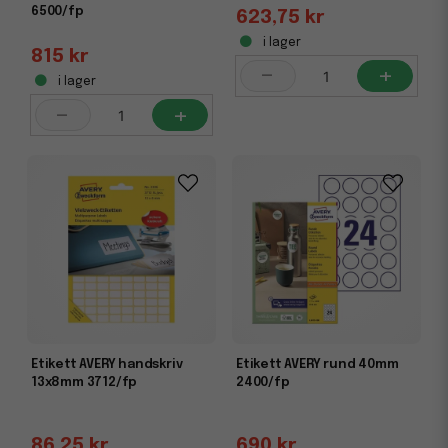
6500/fp
623,75 kr
i lager
815 kr
-
+
i lager
-
+
Etikett AVERY handskriv
Etikett AVERY rund 40mm
13x8mm 3712/fp
2400/fp
86,25 kr
690 kr