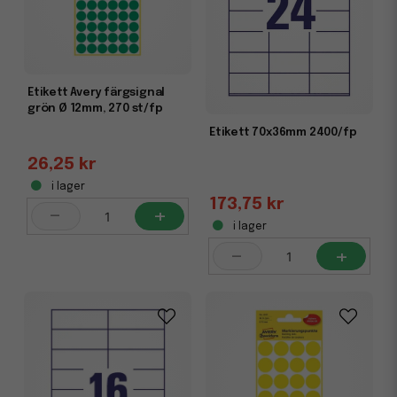
Etikett Avery färgsignal
grön Ø 12mm, 270 st/fp
Etikett 70x36mm 2400/fp
26,25 kr
i lager
173,75 kr
-
+
i lager
-
+