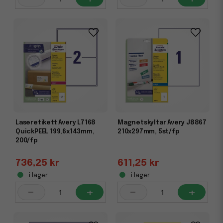
Laseretikett Avery L7168
Magnetskyltar Avery J8867
QuickPEEL 199,6x143mm,
210x297mm, 5st/fp
200/fp
736,25 kr
611,25 kr
i lager
i lager
-
+
-
+