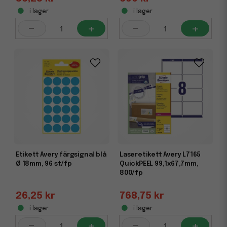
i lager
i lager
-
+
-
+
Etikett Avery färgsignal blå
Laseretikett Avery L7165
Ø 18mm, 96 st/fp
QuickPEEL 99,1x67,7mm,
800/fp
26,25 kr
768,75 kr
i lager
i lager
-
+
-
+