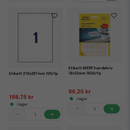
större serier.
Kvalitet och funktion för smidig vardag
Klisteretiketterna hos Kontorsnetto är tillverkade för att
leverera hög utskriftskvalitet och ett pålitligt resultat. De
är enkla att hantera, matas smidigt genom skrivaren och
ger ett tydligt tryck utan att kleta eller lossna. Du kan välja
mellan varianter med permanent klister för långvarig
märkning eller avtagbara etiketter för tillfälliga behov. Det
gör dem lika användbara för det lilla hemmakontoret som
för logistikintensiva verksamheter.
Etikett AVERY handskriv
18x12mm 1800/fp
Etikett 210x297mm 100/fp
86,25 kr
198,75 kr
i lager
i lager
-
+
-
+