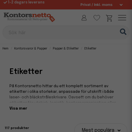
Fri frakt över 995 kr
Sök här
Hem
Kontorsvaror & Papper
Papper & Etiketter
Etiketter
Etiketter
På Kontorsnetto hittar du ett komplett sortiment av
etiketter i olika storlekar, anpassade för utskrift i både
laser- och bläckstråleskrivare. Oavsett om du behöver
etiketter för utskick, logistik, kontorsorganisation eller
produktmärkning, finns här alternativ som möter både
Visa mer
professionella och vardagliga behov.
Etiketterna är självhäftande, levereras på ark i A4-format
117 produkter
Mest populära
och fungerar utmärkt med de vanligaste