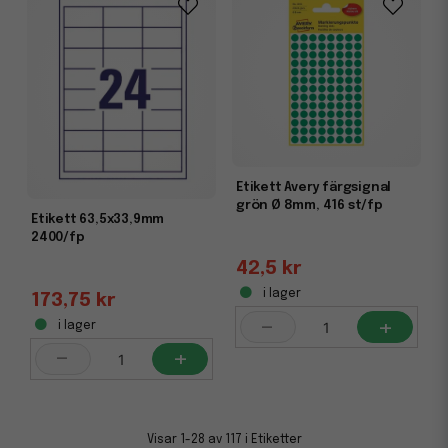
Etikett Avery färgsignal
grön Ø 8mm, 416 st/fp
Etikett 63,5x33,9mm
2400/fp
42,5 kr
i lager
173,75 kr
-
+
i lager
-
+
Visar 1-28 av 117 i Etiketter