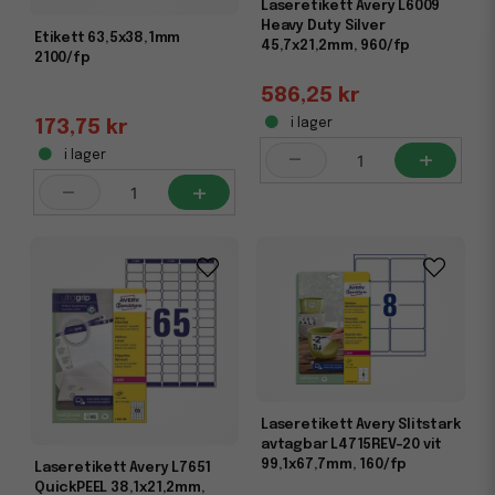
Laseretikett Avery L6009
Heavy Duty Silver
Etikett 63,5x38,1mm
45,7x21,2mm, 960/fp
2100/fp
586,25 kr
i lager
173,75 kr
-
+
i lager
-
+
Laseretikett Avery Slitstark
avtagbar L4715REV-20 vit
99,1x67,7mm, 160/fp
Laseretikett Avery L7651
QuickPEEL 38,1x21,2mm,