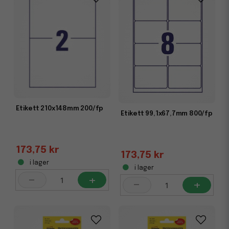
Etikett 210x148mm 200/fp
Etikett 99,1x67,7mm 800/fp
173,75 kr
173,75 kr
i lager
i lager
-
+
-
+