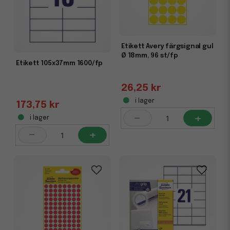
Etikett Avery färgsignal gul
Ø 18mm, 96 st/fp
Etikett 105x37mm 1600/fp
26,25 kr
i lager
173,75 kr
-
+
i lager
-
+