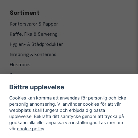
Sortiment
Kontorsvaror & Papper
Kaffe, Fika & Servering
Hygien- & Städprodukter
Inredning & Konferens
Elektronik
Kampanjer
Bättre upplevelse
Cookies kan komma att användas för personlig och icke
personlig annonsering. Vi använder cookies för att vår
webbplats skall fungera och erbjuda dig bästa
upplevelse. Bekräfta ditt samtycke genom att trycka på
godkänn alla eller anpassa via inställningar. Läs mer om
vår
cookie policy
© Copyright 1997-
2026
– Kontorsnetto AB
Järnvägsgatan 8, 243 30 Höör org. nr 556550-3173