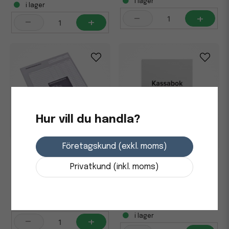
i lager
i lager
-
+
-
+
Hur vill du handla?
Företagskund (exkl. moms)
Inventeringslista
onumrerade utan kopia A4
Kassabok BURDE A5
Privatkund (inkl. moms)
120 kr
48,75 kr
i lager
i lager
-
+