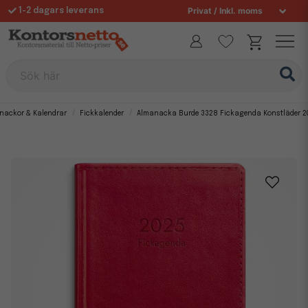
1-2 dagars leverans
Fri frakt över 995 kr
Sök här
nackor & Kalendrar
Fickkalender
Almanacka Burde 3328 Fickagenda Konstläder 2