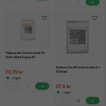
-
+
Följesedel Onumrerad 50
Sidor Med Kopia A5
Kassanota A6 numrerade 2 x
73,75 kr
50 blad
i lager
-
+
27,5 kr
i lager
-
+