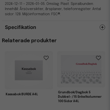
2024-12-11 - 2026-01-05. Omslag: Plast. Spiralbunden.
Innehåll: Årsöversikter, årsplaner, telefonregister. Antal
sidor: 128. Miljöinformation: FSC®.
Specifikation
Egenskaper
Relaterade produkter
Miljömärkning
FSC
Grundbok/Dagbok 5
Kassabok BURDE A4L
Dubbel- /15 Enkelkolumner
100 Sidor A4L