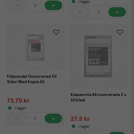
i lager
-
+
-
+
Följesedel Onumrerad 50
Sidor Med Kopia A5
Kassanota A6 numrerade 2 x
73,75 kr
50 blad
i lager
-
+
27,5 kr
i lager