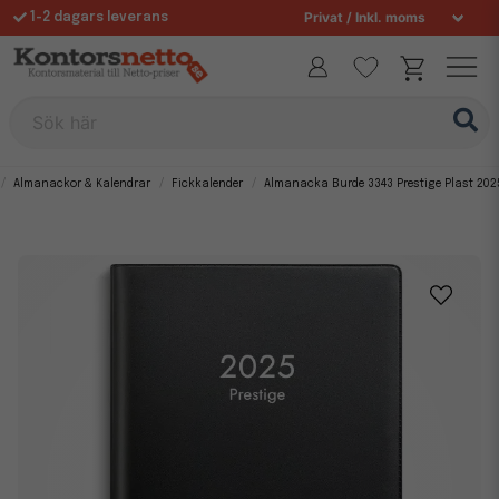
1-2 dagars leverans
Fri frakt över 995 kr
Allt för din arbetsplats sedan 1997
Sök här
Almanackor & Kalendrar
Fickkalender
Almanacka Burde 3343 Prestige Plast 202