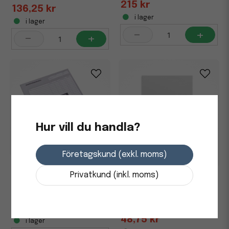
215 kr
136,25 kr
i lager
i lager
-
+
-
+
Hur vill du handla?
Företagskund (exkl. moms)
Inventeringslista
Privatkund (inkl. moms)
onumrerade utan kopia A4
Kassabok BURDE A5
120 kr
48,75 kr
i lager