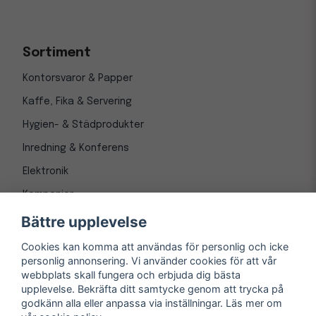
Sortiment
Kontorsvaror & Papper
Kaffe, Fika & Servering
Hygien- & Städprodukter
Inredning & Konferens
Elektronik
Kampanjer
Bättre upplevelse
Cookies kan komma att användas för personlig och icke
personlig annonsering. Vi använder cookies för att vår
webbplats skall fungera och erbjuda dig bästa
upplevelse. Bekräfta ditt samtycke genom att trycka på
godkänn alla eller anpassa via inställningar. Läs mer om
© Copyright 1997-
2026
– Kontorsnetto AB