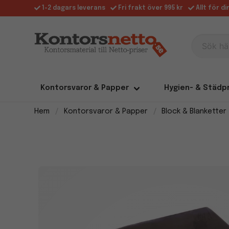
1-2 dagars leverans
Fri frakt över 995 kr
Allt för d
Sök här
Kontorsvaror & Papper
Hygien- & Städp
Hem
Kontorsvaror & Papper
Block & Blanketter