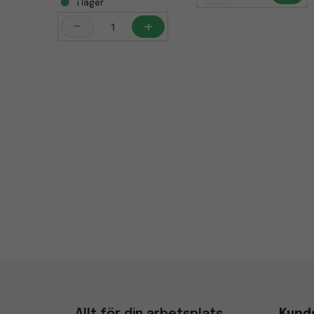
i lager
-
+