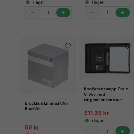
i lager
i lager
-
+
-
+
Konferensmapp Carlo
81653 med
ringmekanism svart
Blockkub Limmad 850
Blad Vit
511,25 kr
i lager
50 kr
-
+