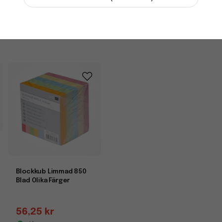
i lager
-
+
Blockkub Limmad 850
Blad Olika Färger
56,25 kr