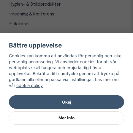
Hygien- & Städprodukter
Inredning & Konferens
Elektronik
Kampanjer
Bättre upplevelse
Cookies kan komma att användas för personlig och icke
personlig annonsering. Vi använder cookies för att vår
webbplats skall fungera och erbjuda dig bästa
upplevelse. Bekräfta ditt samtycke genom att trycka på
godkänn alla eller anpassa via inställningar. Läs mer om
vår
cookie policy
© Copyright 1997-
2026
– Kontorsnetto AB
Järnvägsgatan 8, 243 30 Höör org. nr 556550-3173
Okej
Mer info