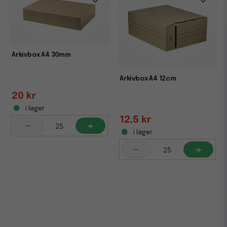
Arkivbox A4 30mm
Arkivbox A4 12cm
20 kr
i lager
12,5 kr
-
+
i lager
-
+