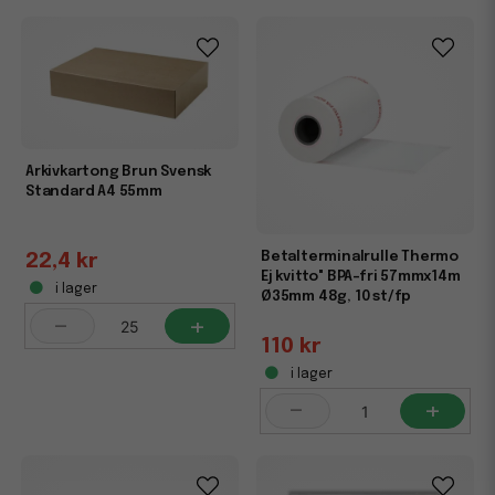
Arkivkartong Brun Svensk
Standard A4 55mm
Betalterminalrulle Thermo
22,4 kr
Ej kvitto" BPA-fri 57mmx14m
i lager
Ø35mm 48g, 10 st/fp
-
+
110 kr
i lager
-
+