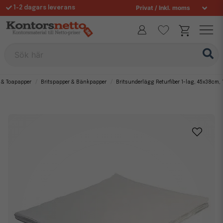
1-2 dagars leverans
Fri frakt över 995 kr
Allt för din arbetsplats sedan 1997
Sök här
 & Toapapper
Britspapper & Bänkpapper
Britsunderlägg Returfiber 1-lag, 45x38cm, 