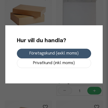
Hur vill du handla?
Arkivkartong Brun Svensk
Standard Folio 80mm
Företagskund (exkl. moms)
Blädderblock olinjerat
50blad 60x85cm 70g, 5st/fp
Privatkund (inkl. moms)
23,75 kr
i lager
-
+
981,25 kr
i lager
-
+