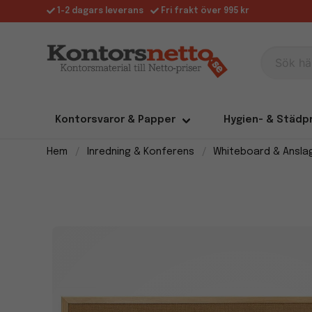
1-2 dagars leverans
Fri frakt över 995 kr
Sök här
Kontorsvaror & Papper
Hygien- & Städp
Hem
Inredning & Konferens
Whiteboard & Ansla