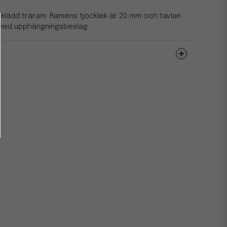
ieklädd träram. Ramens tjocklek är 20 mm och tavlan
 med upphängningsbeslag.
600
1200