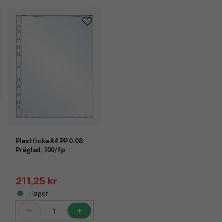
Plastficka A4 PP 0,08
Präglad, 100/fp
211,25 kr
i lager
-
+