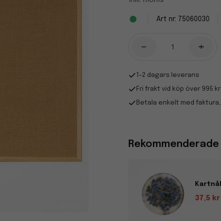
Inkl. moms
75060030
-
+
1-2 dagars leverans
Fri frakt vid köp över 995 kr
Betala enkelt med faktura,
Rekommenderade t
Kartnål
37,5 kr