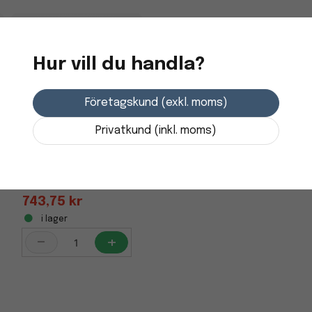
Anslagstavla i väv med fol
är 13 mm tjock. Levereras
Hur vill du handla?
Specifikation
Företagskund (exkl. moms)
Egenskaper
Privatkund (inkl. moms)
Höjd
Anslagstavla kork
Bredd
Aluminiumram,
120x90cm
743,75 kr
i lager
-
+