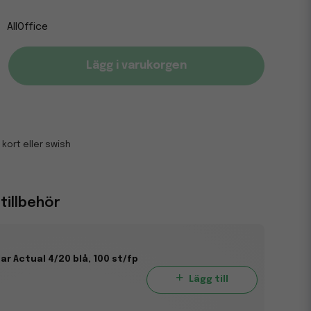
AllOffice
Lägg i varukorgen
 kort eller swish
illbehör
ar Actual 4/20 blå, 100 st/fp
Lägg till