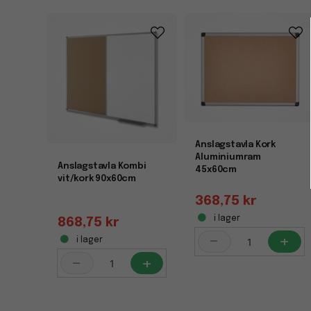
Anslagstavla Kork
Aluminiumram
Anslagstavla Kombi
45x60cm
vit/kork 90x60cm
368,75 kr
i lager
868,75 kr
-
+
i lager
-
+