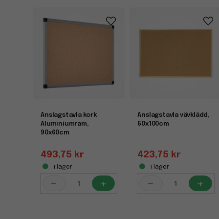
Anslagstavla kork
Anslagstavla vävklädd,
Aluminiumram,
60x100cm
90x60cm
493,75 kr
423,75 kr
i lager
i lager
-
+
-
+