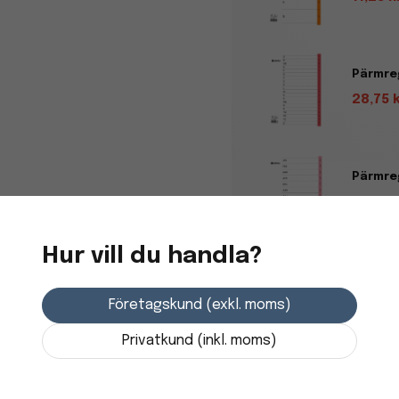
Pärmreg
28,75 
Pärmreg
23,75 
Hur vill du handla?
Företagskund (exkl. moms)
Produktbeskrivning
Privatkund (inkl. moms)
Agrippa Exellent är en exkl
med extra breda och kantf