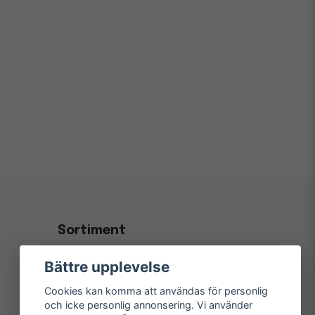
Sortiment
Kontorsvaror & Papper
Bättre upplevelse
Kaffe, Fika & Servering
Cookies kan komma att användas för personlig
Hygien- & Städprodukter
och icke personlig annonsering. Vi använder