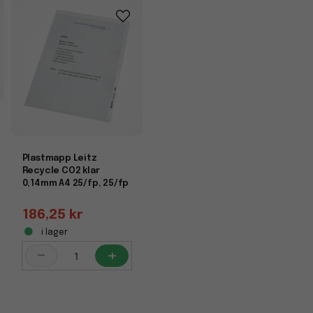
Plastmapp Leitz
Recycle CO2 klar
0,14mm A4 25/fp, 25/fp
186,25 kr
i lager
-
+