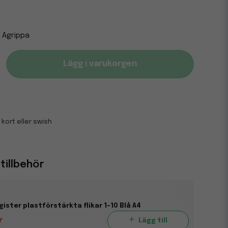
Agrippa
Lägg i varukorgen
 kort eller swish
illbehör
ister plastförstärkta flikar 1-10 Blå A4
r
Lägg till