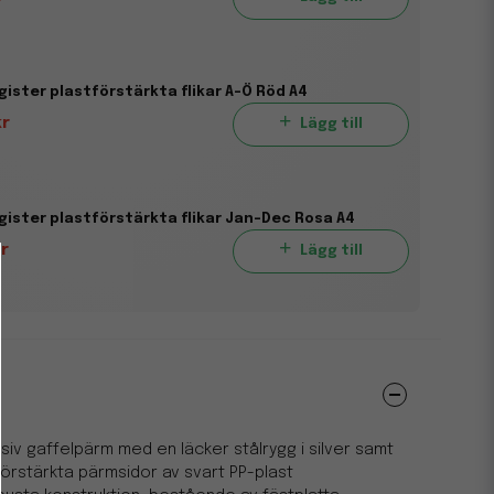
ister plastförstärkta flikar A-Ö Röd A4
kr
Lägg till
ister plastförstärkta flikar Jan-Dec Rosa A4
kr
Lägg till
usiv gaffelpärm med en läcker stålrygg i silver samt
örstärkta pärmsidor av svart PP-plast