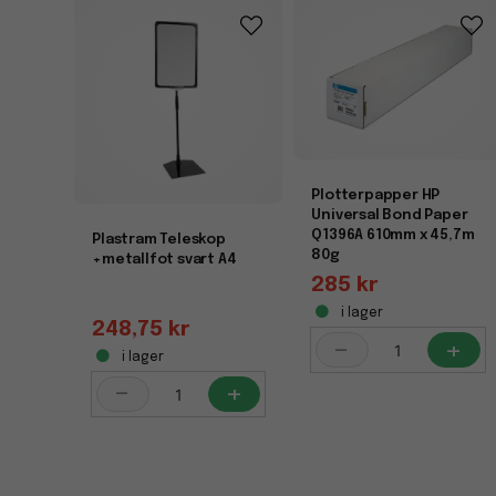
Plotterpapper HP
Universal Bond Paper
Q1396A 610mm x 45,7m
Plastram Teleskop
80g
+metallfot svart A4
285 kr
i lager
248,75 kr
-
+
i lager
-
+