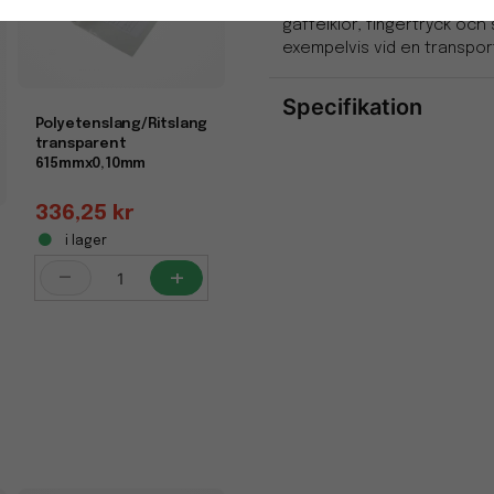
(Polypropylen). Pärmens ro
gaffelklor, fingertryck oc
exempelvis vid en transpor
Specifikation
Polyetenslang/Ritslang
transparent
Egenskaper
615mmx0,10mm
Höjd
336,25 kr
Längd
i lager
Bredd
-
+