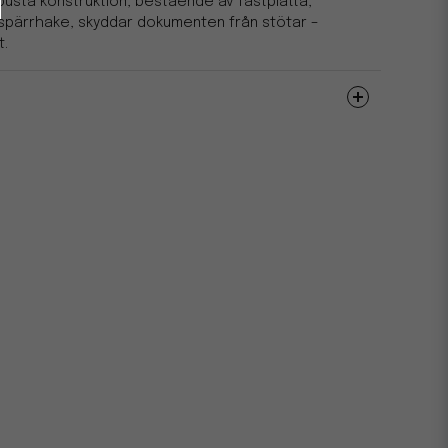
busta konstruktion, bestående av fästplatta,
h spärrhake, skyddar dokumenten från stötar –
t.
320
275
60