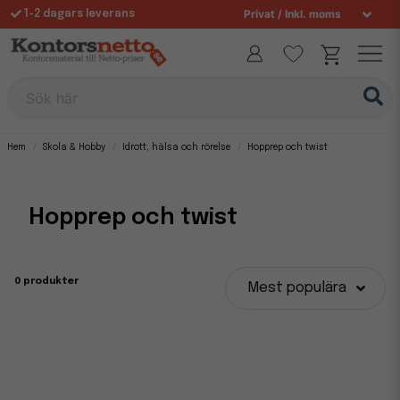
1-2 dagars leverans
Fri frakt över 995 kr
Sök här
Hem
Skola & Hobby
Idrott, hälsa och rörelse
Hopprep och twist
Hopprep och twist
0 produkter
Mest populära