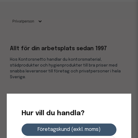
Allt för din arbetsplats sedan 1997
Hos Kontorsnetto handlar du kontorsmaterial,
städprodukter och hygienprodukter till bra priser med
snabba leveranser till företag och privatpersoner i hela
Sverige.
Kundsupport
Kontakta oss
Hur vill du handla?
Köp- och leveransvillkor
Företagskund (exkl. moms)
Integritetspolicy