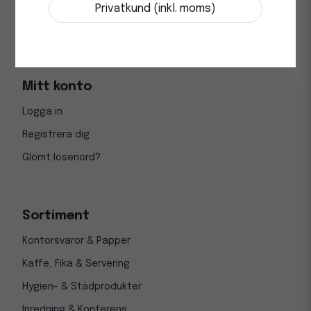
Vanliga frågor (FAQ)
Privatkund (inkl. moms)
Returer
Mitt konto
Logga in
Registrera dig
Glömt lösenord?
Sortiment
Kontorsvaror & Papper
Kaffe, Fika & Servering
Hygien- & Städprodukter
Inredning & Konferens