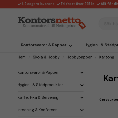
1-2 dagars leverans
Fri frakt över 995 kr
Allt för d
Sök här
Kontorsvaror & Papper
Hygien- & Städp
Hem
Skola & Hobby
Hobbypapper
Kartong
Kontorsvaror & Papper
Kar
Hygien- & Städprodukter
Kaffe, Fika & Servering
0 produkte
Inredning & Konferens