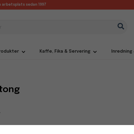
in arbetsplats sedan 1997
rodukter
Kaffe, Fika & Servering
Inredning
tong
r