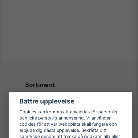
Sortiment
Kontorsvaror & Papper
Bättre upplevelse
Kaffe, Fika & Servering
Cookies kan komma att användas för personlig
Hygien- & Städprodukter
och icke personlig annonsering. Vi använder
cookies för att vår webbplats skall fungera och
Inredning & Konferens
erbjuda dig bästa upplevelse. Bekräfta ditt
samtycke genom att trycka på godkänn alla eller
Elektronik