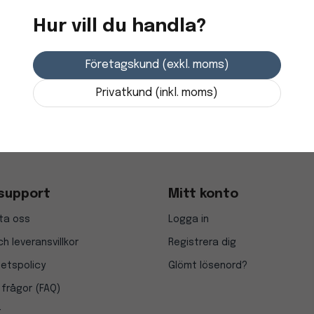
Hur vill du handla?
Företagskund (exkl. moms)
Privatkund (inkl. moms)
support
Mitt konto
ta oss
Logga in
h leveransvillkor
Registrera dig
tetspolicy
Glömt lösenord?
 frågor (FAQ)
r