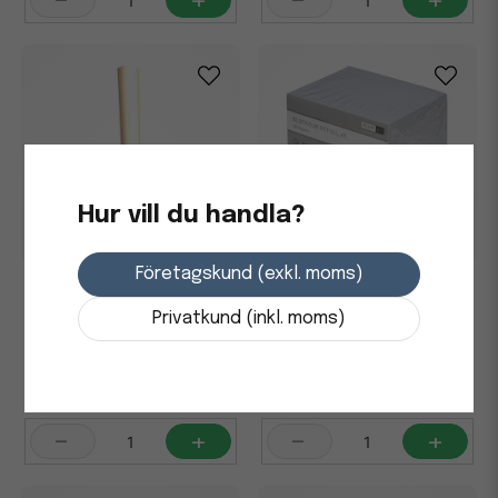
-
+
-
+
Hur vill du handla?
Företagskund (exkl. moms)
Ritpapper 64cm x 50m 30g
Blockkub Limmad 850 Blad
Vit
Privatkund (inkl. moms)
536,25 kr
50 kr
i lager
i lager
-
+
-
+