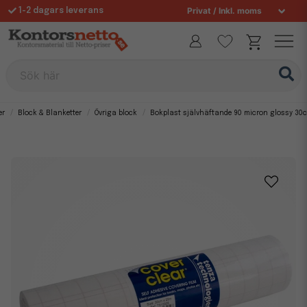
1-2 dagars leverans
Fri frakt över 995 kr
Sök här
er
Block & Blanketter
Övriga block
Bokplast självhäftande 90 micron glossy 30