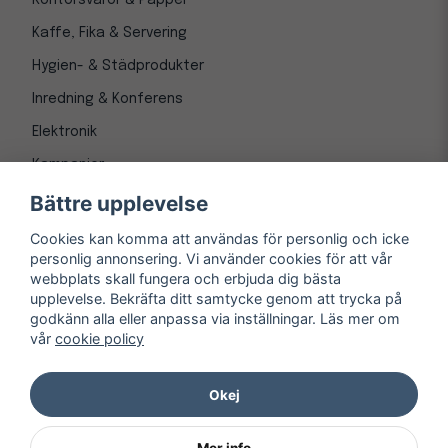
Kontorsvaror & Papper
Kaffe, Fika & Servering
Hygien- & Städprodukter
Inredning & Konferens
Elektronik
Kampanjer
Bättre upplevelse
Cookies kan komma att användas för personlig och icke
personlig annonsering. Vi använder cookies för att vår
webbplats skall fungera och erbjuda dig bästa
upplevelse. Bekräfta ditt samtycke genom att trycka på
godkänn alla eller anpassa via inställningar. Läs mer om
vår
cookie policy
© Copyright 1997-
2026
– Kontorsnetto AB
Järnvägsgatan 8, 243 30 Höör org. nr 556550-3173
Okej