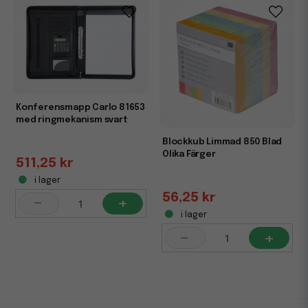
Konferensmapp Carlo 81653
med ringmekanism svart
Blockkub Limmad 850 Blad
Olika Färger
511,25 kr
i lager
56,25 kr
-
+
i lager
-
+