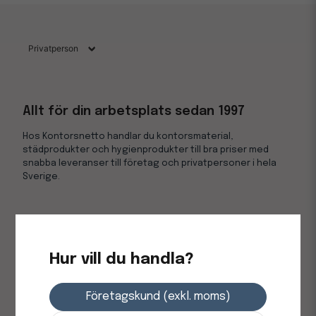
Allt för din arbetsplats sedan 1997
Hos Kontorsnetto handlar du kontorsmaterial,
städprodukter och hygienprodukter till bra priser med
snabba leveranser till företag och privatpersoner i hela
Sverige.
Kundsupport
Kontakta oss
Hur vill du handla?
Köp- och leveransvillkor
Företagskund (exkl. moms)
Integritetspolicy