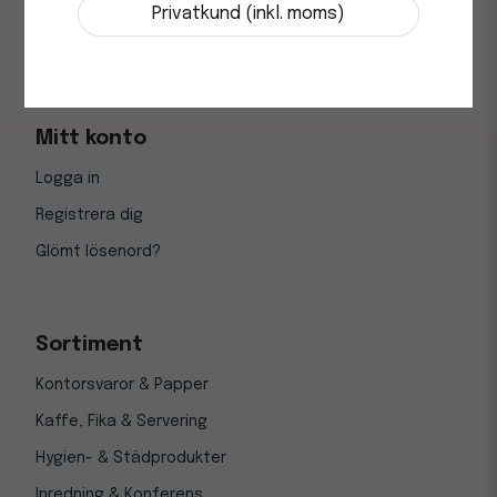
Vanliga frågor (FAQ)
Privatkund (inkl. moms)
Returer
Mitt konto
Logga in
Registrera dig
Glömt lösenord?
Sortiment
Kontorsvaror & Papper
Kaffe, Fika & Servering
Hygien- & Städprodukter
Inredning & Konferens