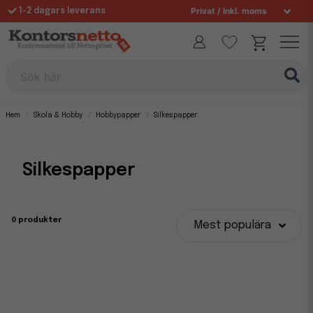
1-2 dagars leverans
Fri frakt över 995 kr
Sök här
Hem
Skola & Hobby
Hobbypapper
Silkespapper
Silkespapper
0 produkter
Mest populära