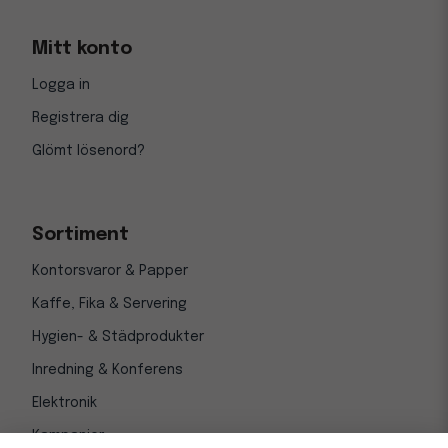
Mitt konto
Logga in
Registrera dig
Glömt lösenord?
Sortiment
Kontorsvaror & Papper
Kaffe, Fika & Servering
Hygien- & Städprodukter
Inredning & Konferens
Elektronik
Kampanjer