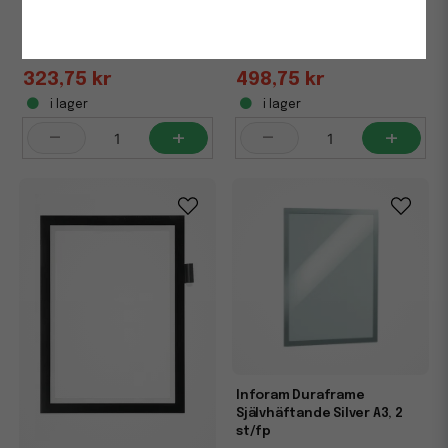
Självhäftande Röd A4, 2
Självhäftande Röd A3, 2
st/fp
st/fp
323,75 kr
498,75 kr
i lager
i lager
-
+
-
+
Inforam Duraframe
Självhäftande Silver A3, 2
st/fp