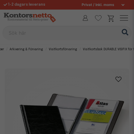
1-2 dagars leverans
Fri frakt över 995 kr
Sök här
per
Arkivering & Förvaring
Visitkortsförvaring
Visitkortsbok DURABLE VISIFIX för 