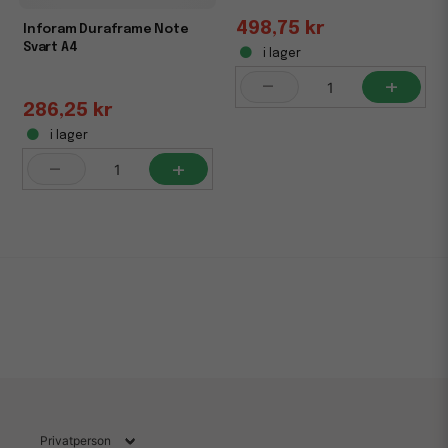
498,75 kr
Inforam Duraframe Note
Svart A4
i lager
-
+
286,25 kr
i lager
-
+