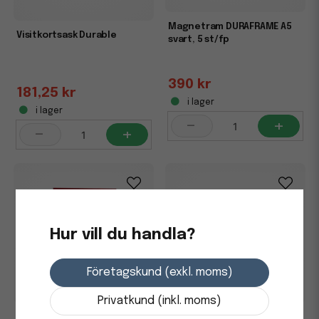
Magnetram DURAFRAME A5
Visitkortsask Durable
svart, 5 st/fp
390 kr
181,25 kr
i lager
i lager
-
+
-
+
Hur vill du handla?
Företagskund (exkl. moms)
Privatkund (inkl. moms)
Inforam Duraframe
Inforam Duraframe