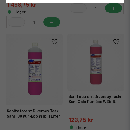
1 498,75 kr
-
+
i lager
-
+
Sanitetsrent Diversey Taski
Sani Calc Pur-Eco W3b 1L
Sanitetsrent Diversey Taski
Sani 100 Pur-Eco W1b, 1 Liter
123,75 kr
i lager