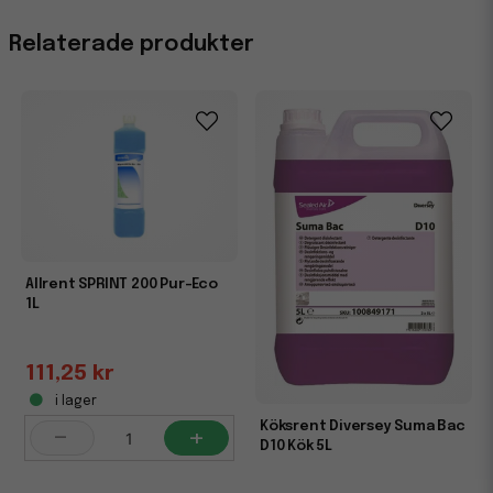
Egenskaper
Relaterade produkter
Miljömärkning
EU Ecolabel
Allrent SPRINT 200 Pur-Eco
1L
111,25 kr
i lager
Köksrent Diversey Suma Bac
-
+
D10 Kök 5L