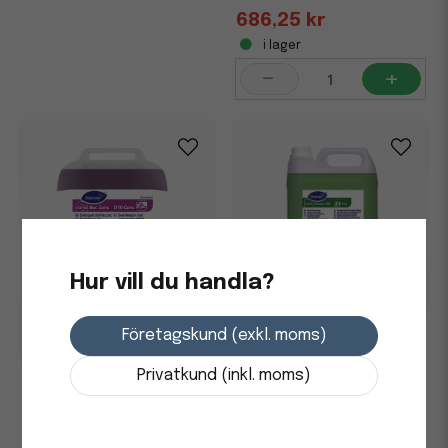
686,25 kr
i lager
-
+
Hur vill du handla?
Företagskund (exkl. moms)
Allrent Diversey Taski
Jontec 300 F4a 5L
Privatkund (inkl. moms)
Allrent Diversey Suma Bac
D10 Conc 2L
1 095 kr
i lager