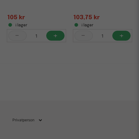
105 kr
103,75 kr
i lager
i lager
-
+
-
+