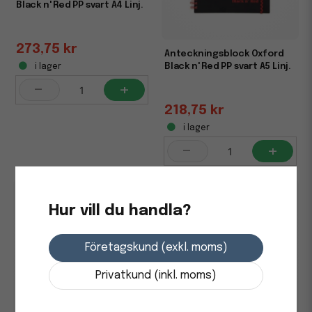
Black n' Red PP svart A4 Linj.
273,75 kr
Anteckningsblock Oxford
Black n' Red PP svart A5 Linj.
i lager
-
+
218,75 kr
i lager
-
+
Hur vill du handla?
Företagskund (exkl. moms)
Privatkund (inkl. moms)