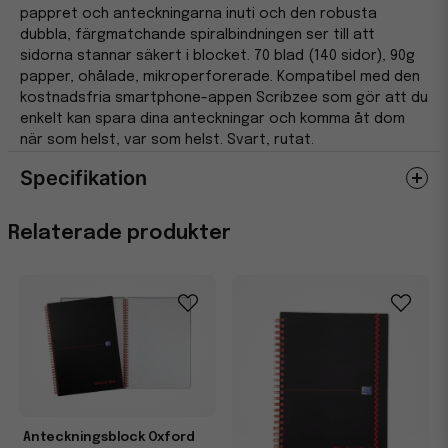
pappret och anteckningarna inuti och den robusta
dubbla, färgmatchande spiralbindningen ser till att
sidorna stannar säkert i blocket. 70 blad (140 sidor), 90g
papper, ohålade, mikroperforerade. Kompatibel med den
kostnadsfria smartphone-appen Scribzee som gör att du
enkelt kan spara dina anteckningar och komma åt dom
när som helst, var som helst. Svart, rutat.
Specifikation
Egenskaper
Relaterade produkter
Miljömärkning
EU Ecolabel
Anteckningsblock Oxford