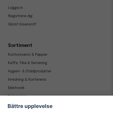
Logga in
Registrera dig
Glömt lösenord?
Sortiment
Kontorsvaror & Papper
Kaffe, Fika & Servering
Hygien- & Städprodukter
Inredning & Konferens
Elektronik
Kampanjer
Bättre upplevelse