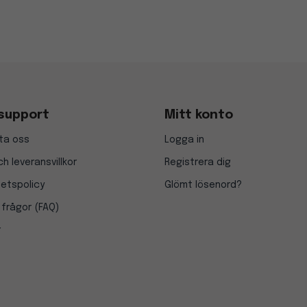
support
Mitt konto
ta oss
Logga in
h leveransvillkor
Registrera dig
tetspolicy
Glömt lösenord?
 frågor (FAQ)
r