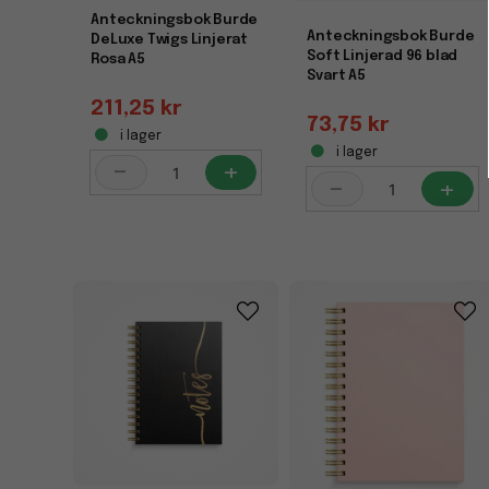
Anteckningsbok Burde
Anteckningsbok Burde
DeLuxe Twigs Linjerat
Soft Linjerad 96 blad
Rosa A5
Svart A5
211,25 kr
73,75 kr
i lager
i lager
-
+
-
+