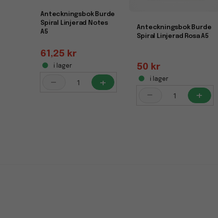
Anteckningsbok Burde
Spiral Linjerad Notes
Anteckningsbok Burde
A5
Spiral Linjerad Rosa A5
61,25 kr
50 kr
i lager
-
+
i lager
-
+