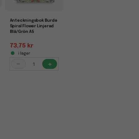
Anteckningsbok Burde
Spiral Flower Linjerad
Blå/Grön A5
73,75 kr
i lager
-
+