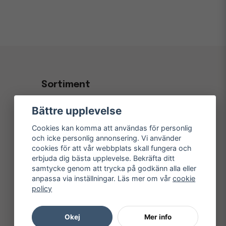
Sortiment
Kontorsvaror & Papper
Bättre upplevelse
Kaffe, Fika & Servering
Cookies kan komma att användas för personlig
Hygien- & Städprodukter
och icke personlig annonsering. Vi använder
cookies för att vår webbplats skall fungera och
Inredning & Konferens
erbjuda dig bästa upplevelse. Bekräfta ditt
samtycke genom att trycka på godkänn alla eller
Elektronik
anpassa via inställningar. Läs mer om vår
cookie
Kampanjer
policy
Okej
Mer info