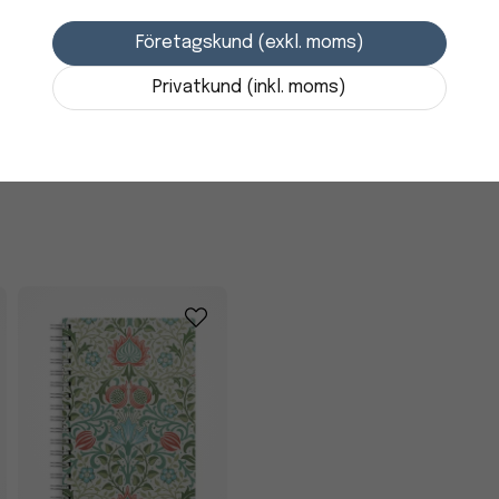
Företagskund (exkl. moms)
50 kr
Privatkund (inkl. moms)
i lager
-
+