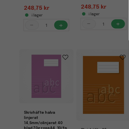
248,75 kr
248,75 kr
i lager
i lager
-
+
-
+
Skrivhäfte halva
linjerat
14,5mm/olinjerat 40
blad 70g rosa A4, 10/fp