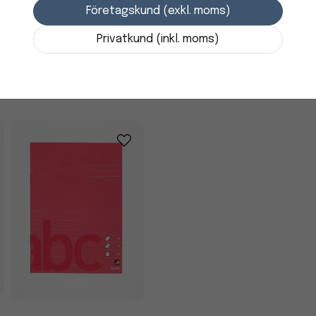
Företagskund (exkl. moms)
248,75 kr
Egenskaper
i lager
Privatkund (inkl. moms)
-
+
Miljömärkning