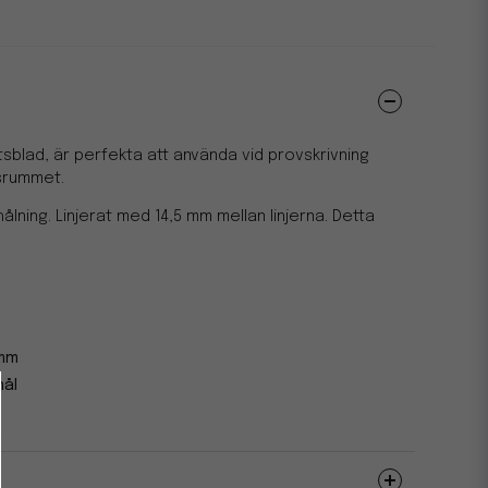
sblad, är perfekta att använda vid provskrivning
srummet.
lning. Linjerat med 14,5 mm mellan linjerna. Detta
 mm
hål
1