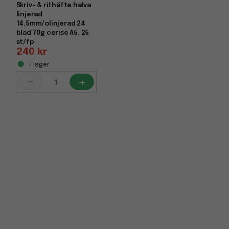
Skriv- & rithäfte halva
linjerad
14,5mm/olinjerad 24
blad 70g cerise A5, 25
st/fp
240 kr
i lager
-
+