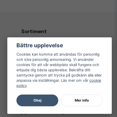
Sortiment
Kontorsvaror & Papper
Bättre upplevelse
Kaffe, Fika & Servering
Cookies kan komma att användas för personlig
Hygien- & Städprodukter
och icke personlig annonsering. Vi använder
cookies för att vår webbplats skall fungera och
Inredning & Konferens
erbjuda dig bästa upplevelse. Bekräfta ditt
samtycke genom att trycka på godkänn alla eller
Elektronik
anpassa via inställningar. Läs mer om vår
cookie
Kampanjer
policy
Okej
Mer info
© Copyright 1997-
2026
– Kontorsnetto AB
Järnvägsgatan 8, 243 30 Höör org. nr 556550-3173