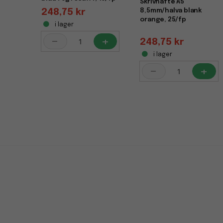
Skrivhäfte A5
248,75 kr
8,5mm/halva blank
orange, 25/fp
i lager
-
+
248,75 kr
i lager
-
+