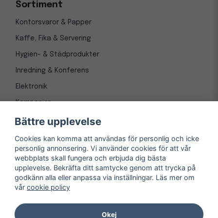
Sortiment
Kontorsvaror & Papper
Kaffe, Fika & Servering
Hygien- & Städprodukter
Inredning & Konferens
Elektronik
Kampanjer
Bättre upplevelse
Cookies kan komma att användas för personlig och icke
personlig annonsering. Vi använder cookies för att vår
webbplats skall fungera och erbjuda dig bästa
upplevelse. Bekräfta ditt samtycke genom att trycka på
godkänn alla eller anpassa via inställningar. Läs mer om
vår
cookie policy
© Copyright 1997-
2026
– Kontorsnetto AB
Järnvägsgatan 8, 243 30 Höör org. nr 556550-3173
Okej