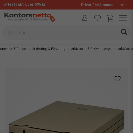
Fri frakt över 995 kr
Allt för din arbetsplats sedan 1997
Sök här
orsvaror & Papper
Arkivering & Förvaring
Arkivboxar & Arkivkartonger
Arkivbox 