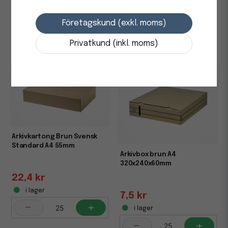
i lager
12,5 kr
-
+
Företagskund (exkl. moms)
i lager
-
+
Privatkund (inkl. moms)
Arkivkartong Brun Svensk
Standard A4 55mm
Arkivbox brun A4
320x240x60mm
22,4 kr
i lager
7,5 kr
-
+
i lager
-
+