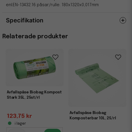
enl.EN-13432.16 påsar/rulle. 180x1320x0,017mm
Specifikation
Egenskaper
Relaterade produkter
Miljömärkning
EN 13432
Avfallspåse Biobag Kompost
Stark 35L, 25st/rl
Avfallspåse Biobag
123,75 kr
Komposterbar 10L, 25/rl
i lager