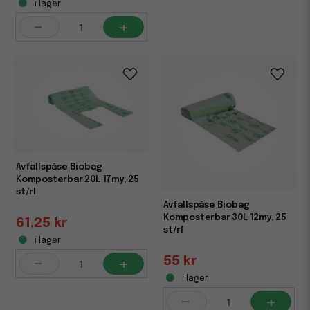
i lager
-
+
Avfallspåse Biobag
Komposterbar 20L 17my, 25
st/rl
Avfallspåse Biobag
Komposterbar 30L 12my, 25
61,25 kr
st/rl
i lager
-
+
55 kr
i lager
-
+