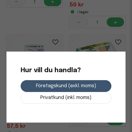
-
+
50 kr
i lager
-
+
Hur vill du handla?
Avfallspåse Biobag
Komposterbar 20L 17my,
Företagskund (exkl. moms)
15st/rl
Privatkund (inkl. moms)
52,5 kr
Avfallspåse Biobag
Komposterbar 20L 15my,
i lager
20st/rl
-
+
57,5 kr