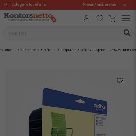
1-2 dagars leverans
Fri frakt över 995 kr
Allt för din arbetsplats sedan 1997
Sök här
 & Toner
Bläckpatroner Brother
Bläckpatron Brother Valuepack LC229XLVALBPDR B