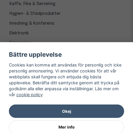
Kaffe, Fika & Servering
Hygien- & Städprodukter
Inredning & Konferens
Elektronik
Kampanjer
Bättre upplevelse
Cookies kan komma att användas för personlig och icke
personlig annonsering. Vi använder cookies för att vår
webbplats skall fungera och erbjuda dig bästa
upplevelse. Bekräfta ditt samtycke genom att trycka på
godkänn alla eller anpassa via inställningar. Läs mer om
vår
cookie policy
© Copyright 1997-
2026
– Kontorsnetto AB
Järnvägsgatan 8, 243 30 Höör org. nr 556550-3173
Okej
Mer info