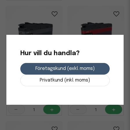
Hur vill du handla?
Företagskund (exkl. moms)
Bläckpatron Brother XL
Bläckpatron Brother XL
6000 Sidor LC3235XLBK Svart
5000 Sidor LC3235XLM
Magenta
Privatkund (inkl. moms)
611,25 kr
536,25 kr
Skickas från leverantör
Skickas från leverantör
-
+
-
+