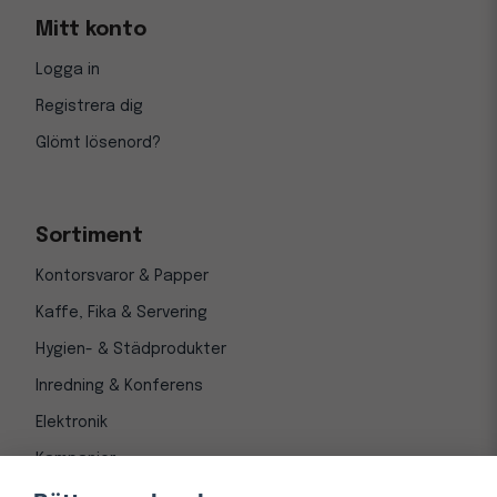
Mitt konto
Logga in
Registrera dig
Glömt lösenord?
Sortiment
Kontorsvaror & Papper
Kaffe, Fika & Servering
Hygien- & Städprodukter
Inredning & Konferens
Elektronik
Kampanjer