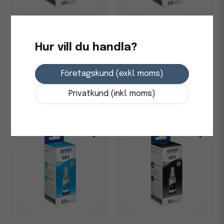
Bläckpatron Epson T6644
Bläckpatron Epson T6643
Gul
Magenta
Hur vill du handla?
161,25 kr
193,75 kr
Företagskund (exkl. moms)
Skickas från leverantör
Skickas från leverantör
Privatkund (inkl. moms)
-
+
-
+