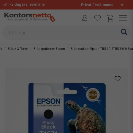
1-2 dagars leverans
Fri frakt över 995 kr
Sök här
ik
Bläck & Toner
Bläckpatroner Epson
Bläckpatron Epson T1571 C13T15714010 Sva