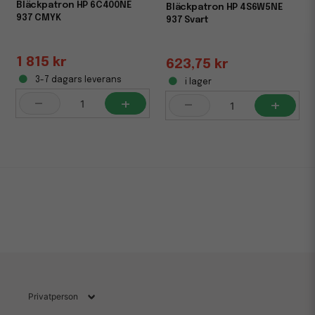
Bläckpatron HP 6C400NE
Bläckpatron HP 4S6W5NE
937 CMYK
937 Svart
1 815 kr
623,75 kr
3-7 dagars leverans
i lager
-
+
-
+