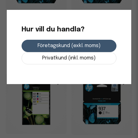
Bläckpatron HP 924 400
Bläckpatron HP 924 400
Sidor 4K0U3NE Cyan
Sidor 4K0U4NE Magenta
Hur vill du handla?
211,25 kr
211,25 kr
Företagskund (exkl. moms)
3-7 dagars leverans
3-7 dagars leverans
Privatkund (inkl. moms)
-
+
-
+