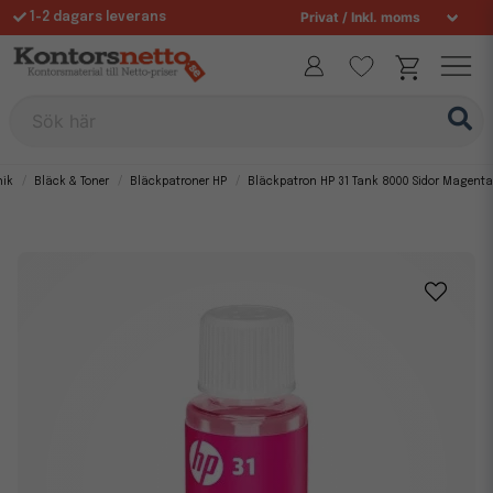
1-2 dagars leverans
Fri frakt över 995 kr
Sök här
nik
Bläck & Toner
Bläckpatroner HP
Bläckpatron HP 31 Tank 8000 Sidor Magenta