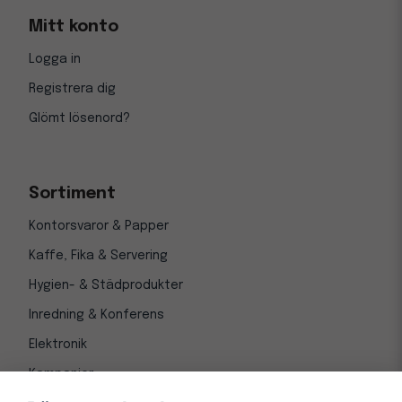
Mitt konto
Logga in
Registrera dig
Glömt lösenord?
Sortiment
Kontorsvaror & Papper
Kaffe, Fika & Servering
Hygien- & Städprodukter
Inredning & Konferens
Elektronik
Kampanjer