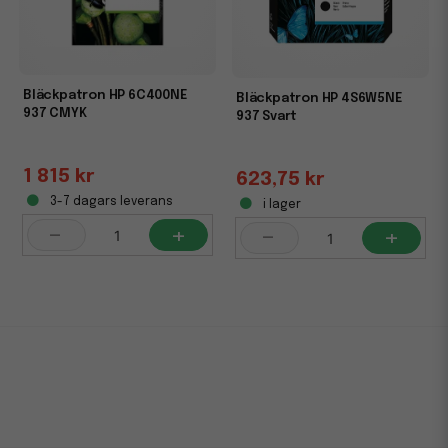
Bläckpatron HP 6C400NE
Bläckpatron HP 4S6W5NE
937 CMYK
937 Svart
1 815 kr
623,75 kr
3-7 dagars leverans
i lager
-
+
-
+