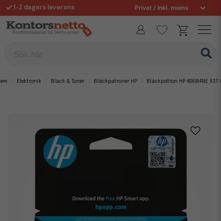
1-2 dagars leverans
Fri frakt över 995 kr
Sök här
Hem
Elektronik
Bläck & Toner
Bläckpatroner HP
Bläckpatron HP 4S6W4NE 937 