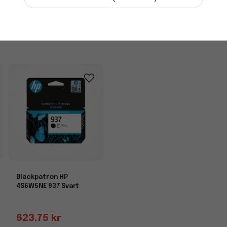
3-7 dagars leverans
-
+
Bläckpatron HP
4S6W5NE 937 Svart
623,75 kr