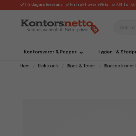
1-2 dagars leverans
Fri frakt över 995 kr
Allt för d
Sök här
Kontorsvaror & Papper
Hygien- & Städp
Hem
Elektronik
Bläck & Toner
Bläckpatroner 