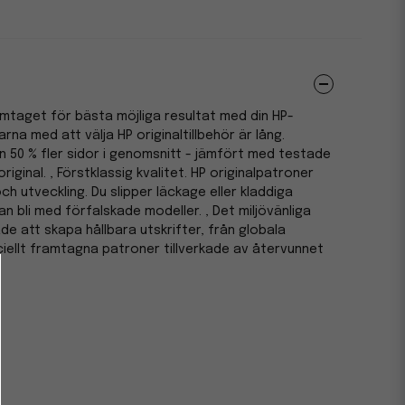
ramtaget för bästa möjliga resultat med din HP-
arna med att välja HP originaltillbehör är lång.
n 50 % fler sidor i genomsnitt - jämfört med testade
iginal. , Förstklassig kvalitet. HP originalpatroner
ch utveckling. Du slipper läckage eller kladdiga
an bli med förfalskade modeller. , Det miljövänliga
ade att skapa hållbara utskrifter, från globala
peciellt framtagna patroner tillverkade av återvunnet