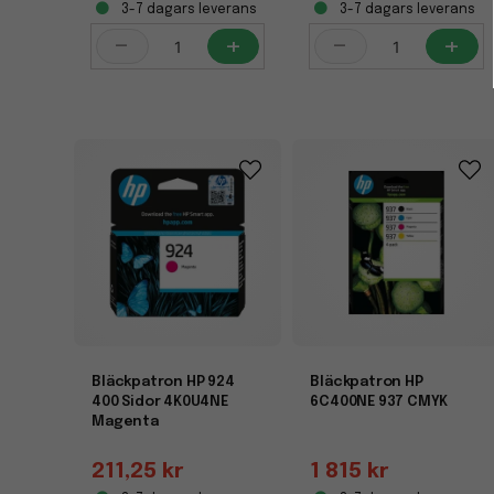
3-7 dagars leverans
3-7 dagars leverans
-
+
-
+
Bläckpatron HP 924
Bläckpatron HP
400 Sidor 4K0U4NE
6C400NE 937 CMYK
Magenta
211,25 kr
1 815 kr