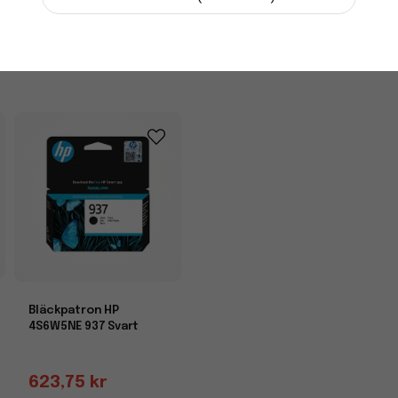
3-7 dagars leverans
-
+
Bläckpatron HP
4S6W5NE 937 Svart
623,75 kr