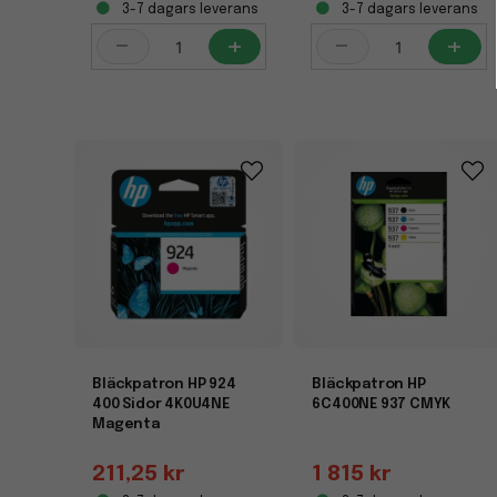
3-7 dagars leverans
3-7 dagars leverans
-
+
-
+
Bläckpatron HP 924
Bläckpatron HP
400 Sidor 4K0U4NE
6C400NE 937 CMYK
Magenta
211,25 kr
1 815 kr