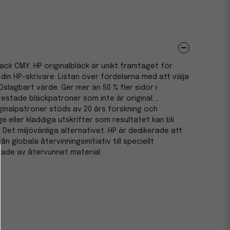
ack CMY. HP originalbläck är unikt framtaget för
din HP-skrivare. Listan över fördelarna med att välja
. Oslagbart värde. Ger mer än 50 % fler sidor i
estade bläckpatroner som inte är original. ,
riginalpatroner stöds av 20 års forskning och
ge eller kladdiga utskrifter som resultatet kan bli
 Det miljövänliga alternativet. HP är dedikerade att
ån globala återvinningsinitiativ till speciellt
kade av återvunnet material.