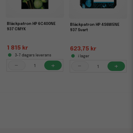
Bläckpatron HP 6C400NE
Bläckpatron HP 4S6W5NE
937 CMYK
937 Svart
1 815 kr
623,75 kr
3-7 dagars leverans
i lager
-
+
-
+