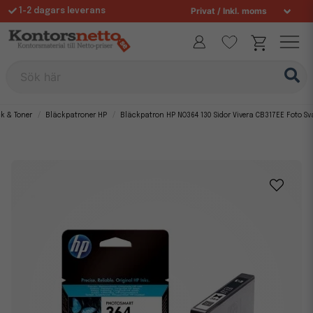
1-2 dagars leverans
Fri frakt över 995 kr
Sök här
k & Toner
Bläckpatroner HP
Bläckpatron HP NO364 130 Sidor Vivera CB317EE Foto Sv