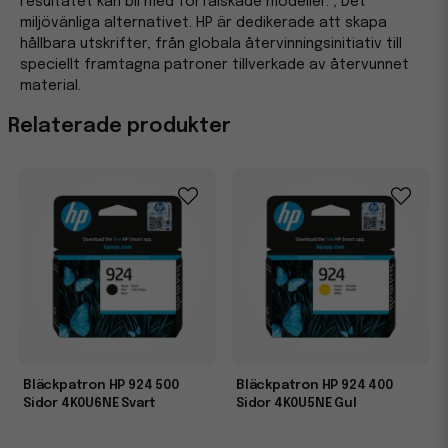
resultatet kan bli med förfalskade modeller. , Det
miljövänliga alternativet. HP är dedikerade att skapa
hållbara utskrifter, från globala återvinningsinitiativ till
speciellt framtagna patroner tillverkade av återvunnet
material.
Relaterade produkter
Bläckpatron HP 924 500
Bläckpatron HP 924 400
Sidor 4K0U6NE Svart
Sidor 4K0U5NE Gul