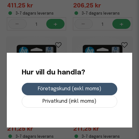
411,25 kr
206,25 kr
3-7 dagars leverans
3-7 dagars leverans
-
+
-
+
Hur vill du handla?
Företagskund (exkl. moms)
Privatkund (inkl. moms)
Bläckpatron HP 924 400
Bläckpatron HP 924 400
Sidor 4K0U3NE Cyan
Sidor 4K0U4NE Magenta
211,25 kr
211,25 kr
3-7 dagars leverans
3-7 dagars leverans