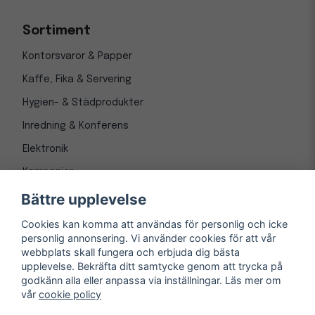
Sortiment
Kontorsvaror & Papper
Kaffe, Fika & Servering
Hygien- & Städprodukter
Inredning & Konferens
Elektronik
Kampanjer
Bättre upplevelse
Cookies kan komma att användas för personlig och icke
personlig annonsering. Vi använder cookies för att vår
webbplats skall fungera och erbjuda dig bästa
upplevelse. Bekräfta ditt samtycke genom att trycka på
godkänn alla eller anpassa via inställningar. Läs mer om
vår
cookie policy
© Copyright 1997-
2026
– Kontorsnetto AB
Järnvägsgatan 8, 243 30 Höör org. nr 556550-3173