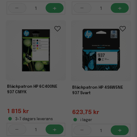
-
+
-
+
Bläckpatron HP 6C400NE
Bläckpatron HP 4S6W5NE
937 CMYK
937 Svart
1 815 kr
623,75 kr
3-7 dagars leverans
i lager
-
+
-
+