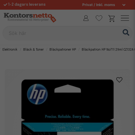
1-2 dagars leverans
Fri frakt över 995 kr
Allt för din arbetsplats sedan 1997
Sök här
Elektronik
Bläck & Toner
Bläckpatroner HP
Bläckpatron HP No711 29ml CZ132A 