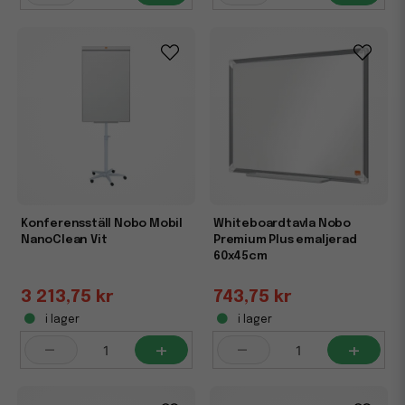
Konferensställ Nobo Mobil
Whiteboardtavla Nobo
NanoClean Vit
Premium Plus emaljerad
60x45cm
3 213,75 kr
743,75 kr
i lager
i lager
-
+
-
+