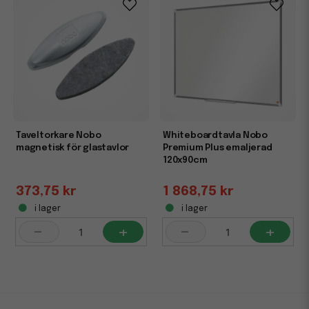
Taveltorkare Nobo
Whiteboardtavla Nobo
magnetisk för glastavlor
Premium Plus emaljerad
120x90cm
373,75 kr
1 868,75 kr
i lager
i lager
-
+
-
+