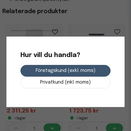
Relaterade produkter
Hur vill du handla?
Företagskund (exkl. moms)
Privatkund (inkl. moms)
Blädderblocksställ Nobo
Konferensställ Nobo Basic
Classic Tripod magnetisk
Tripod WB lack Vit
med arm
2 311,25 kr
1 723,75 kr
i lager
i lager
-
+
-
+