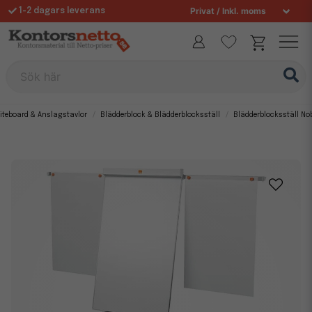
1-2 dagars leverans
Fri frakt över 995 kr
Sök här
iteboard & Anslagstavlor
Blädderblock & Blädderblocksställ
Blädderblocksställ No