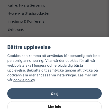
Kaffe, Fika & Servering
Hygien- & Städprodukter
Inredning & Konferens
Elektronik
Kampanjer
Bättre upplevelse
Cookies kan komma att användas för personlig och icke
personlig annonsering. Vi använder cookies för att vår
webbplats skall fungera och erbjuda dig bästa
upplevelse. Bekräfta ditt samtycke genom att trycka på
godkänn alla eller anpassa via inställningar. Läs mer om
vår
cookie policy
© Copyright 1997-
2026
– Kontorsnetto AB
Järnvägsgatan 8, 243 30 Höör org. nr 556550-3173
Okej
Mer info