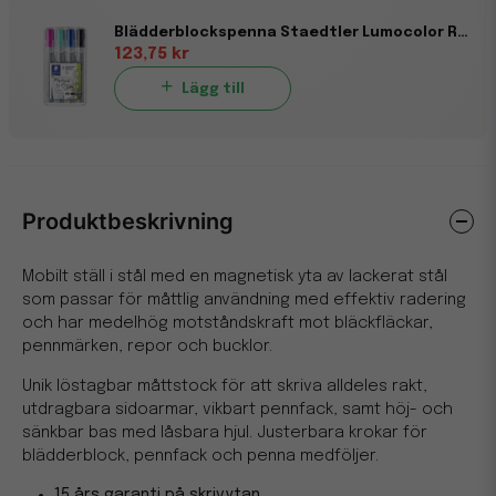
Blädderblockspenna Staedtler Lumocolor Rund 4-färger Neon 2mm
123,75 kr
Lägg till
Produktbeskrivning
Mobilt ställ i stål med en magnetisk yta av lackerat stål
som passar för måttlig användning med effektiv radering
och har medelhög motståndskraft mot bläckfläckar,
pennmärken, repor och bucklor.
Unik löstagbar måttstock för att skriva alldeles rakt,
utdragbara sidoarmar, vikbart pennfack, samt höj- och
sänkbar bas med låsbara hjul. Justerbara krokar för
blädderblock, pennfack och penna medföljer.
15 års garanti på skrivytan.